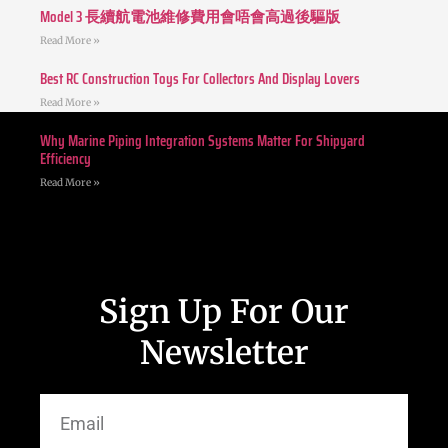
Model 3 長續航電池維修費用會唔會高過後驅版
Read More »
Best RC Construction Toys For Collectors And Display Lovers
Read More »
Why Marine Piping Integration Systems Matter For Shipyard
Efficiency
Read More »
Sign Up For Our
Newsletter