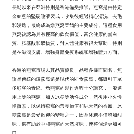
長期以來在亞洲特別是香港備受推崇。燕窩是由特定
金絲燕的堅硬唾液製成，收集後經過精心清洗、去毛
和浸透，最終成為燉燕窩菜餚的主要成分。這種食用
燕窩被認為具有極高的飲食價值，富含健康的蛋白
質、胺基酸和礦物質，對人體健康有很大幫助，特別
是在滋潤皮膚、增強身體免疫系統和增強體力方面。
香港的燕窩市場以其品質優良、品種多樣而聞名，無
論是傳統的燉燕窩還是現代的即食燕窩，都吸引了眾
多顧客的青睞。燉燕窩的製作過程十分講究，一般選
用上等的燕窩，加入冰糖等活性成分，然後用小火慢
慢熬煮，以保留燕窩的營養價值和純天然的香氣。冰
糖燕窩是最受歡迎的變種之一，因為冰糖不僅增加甜
味，還有助於中和燕窩的天然腥味，使整個湯更加可
口。