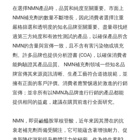
在選擇NMN產品時，品質和純度至關重要。市面上
NMN補充劑的數量不斷增長，因此消費者選擇注重
嚴格篩選和透明度的知名品牌至關重要。盡量尋找經
過第三方純度和有效性測試的產品，以確保產品所含
NMN的含量與宣傳一致，且不含有害污染物或填充
劑。許多品牌也提供分析證書 (COA)，以確保消費者
能夠驗證其產品品質。 NMN補充劑領域一些知名品
牌宣傳其來源資訊清晰、生產工藝符合道德規範，並
擁有正面的客戶評價。消費者應警惕過於激進的行銷
宣傳；並非所有以NMN為品牌進行行銷的產品都能
提供相同的益處，建議在購買前進行全面研究。
NMN，即菸鹼醯胺單核苷酸，近年來因其潛在的抗
衰老補充劑而備受關注，它可能蘊含著增強耐力、促
進新陳代謝和提升整體活力的秘密。作為維生素B3