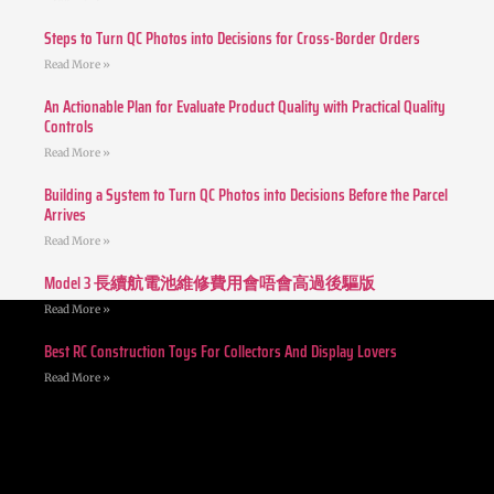
Steps to Turn QC Photos into Decisions for Cross-Border Orders
Read More »
An Actionable Plan for Evaluate Product Quality with Practical Quality
Controls
Read More »
Building a System to Turn QC Photos into Decisions Before the Parcel
Arrives
Read More »
Model 3 長續航電池維修費用會唔會高過後驅版
Read More »
Best RC Construction Toys For Collectors And Display Lovers
Read More »