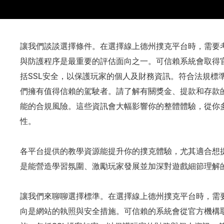
讓我們談談選擇條件。在選擇線上德州撲克平台時，需要
與防護程序是最重要的評估面向之一。可信賴系統會取得
括SSL安全，以保護玩家的個人及財務資訊。符合法規標
們擁有值得信賴的駕駛者。請了解有關獎金、提款和存款
能的合規風險。這些資訊會大幅影響你的整體體驗，從你
性。
各平台提供的教學資源能提升你的撲克體驗，尤其適合想
是能營造學習氛圍、激勵玩家發展並加深對遊戲細節理解
讓我們來聊聊選擇標準。在選擇線上德州撲克平台時，需
向是網站的執照與安全措施。可信賴的系統會從官方機構