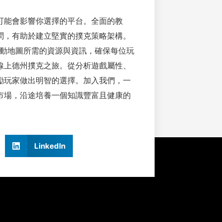
可能會影響你選擇的平台。全面的教
問，有助於建立堅實的撲克策略架構。
這片生動地圖所需的資源與資訊，確保每位玩
線上德州撲克之旅。從分析遊戲屬性、
勵玩家做出明智的選擇。加入我們，一
市場，沿途培養一個知識豐富且健康的
LinkedIn