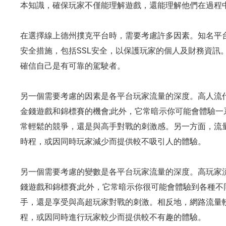
本知識，確保玩家不僅能理解遊戲，還能理解他們在過程
在選擇線上德州撲克平台時，需要考慮許多因素。知名平
安全措施，包括SSL安全，以保護玩家的個人及財務資訊
確信自己是有可靠的駕駛者。
另一個需要考慮的因素是各平台玩家流量的深度。高人流
金錢遊戲和錦標賽的機會;此外，它常暗示你可能會體驗
常輕鬆的競爭，還是與高手對戰的刺激感。另一方面，流
時程，或因同時玩家減少而提供較不吸引人的體驗。
另一個需要考慮的變數是各平台玩家流量的深度。高玩家
錢遊戲和錦標賽;此外，它常暗示你很可能會體驗到各種不
手，還是享受與高超玩家對戰的刺激。相反地，網路流量
程，或因同時進行玩家較少而提供較不有趣的體驗。