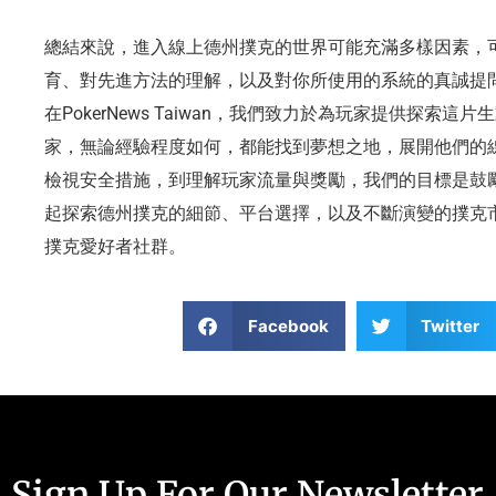
總結來說，進入線上德州撲克的世界可能充滿多樣因素，
育、對先進方法的理解，以及對你所使用的系統的真誠提
在PokerNews Taiwan，我們致力於為玩家提供探索
家，無論經驗程度如何，都能找到夢想之地，展開他們的
檢視安全措施，到理解玩家流量與獎勵，我們的目標是鼓
起探索德州撲克的細節、平台選擇，以及不斷演變的撲克
撲克愛好者社群。
Facebook
Twitter
Sign Up For Our Newsletter