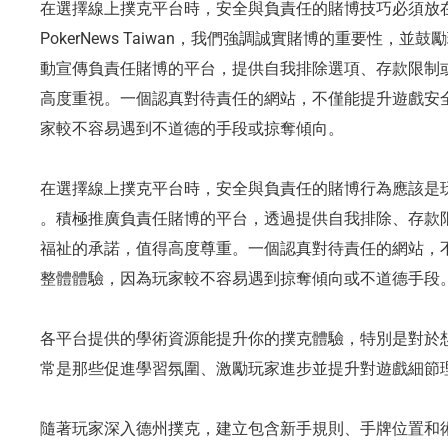
在選擇線上撲克平台時，安全與負責任的賭博技巧必須放
PokerNews Taiwan，我們強調誠實賭博的重要性，
動宣傳負責任賭博的平台，提供自我排除選項、存款限制
高度重視。一個認真對待責任的網站，不僅能提升遊戲安
家較不容易遇到不道德的手段或掠奪傾向。
在選擇線上撲克平台時，安全與負責任的賭博行為應該是
。積極推廣負責任賭博的平台，透過提供自我排除、存款
福祉的承諾，值得高度尊重。一個認真對待責任的網站，
整體體驗，因為玩家較不容易遇到掠奪傾向或不道德手段
各平台提供的學術資源能提升你的撲克體驗，特別是對於
常是那些促進學習氛圍、激勵玩家進步並提升對遊戲細節
隨著玩家深入德州撲克，建立包含新手規則、手牌位置和