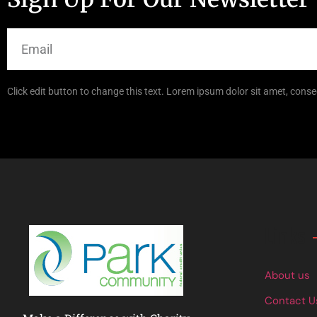
Click edit button to change this text. Lorem ipsum dolor sit amet, consec
Links
About us
Contact U