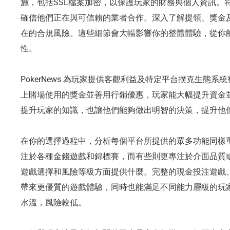
施，包括SSL檔案加密，以保護玩家的財務與個人資訊。
確信他們正在與可信賴的業者合作。深入了解提領、獎金
在的合規風險。這些細節會大幅影響你的整體體驗，從你
性。
PokerNews 為玩家提供客觀利益及特定平台撲克生態
上賭場使用的獎金並善用行銷優惠，玩家能大幅提升資金
提升玩家的知識，也讓他們能夠做出明智的決策，提升他
在你的選擇過程中，分析每個平台所提供的眾多功能同樣
注於各種金錢遊戲和錦標賽，而有些則更專注於介面品質
遊戲選擇和風險等級方面提供什麼。完整的現金投注遊戲、Sit
帶來更優質的遊戲體驗，同時也能滿足不同能力層級的玩
水溫，風險較低。