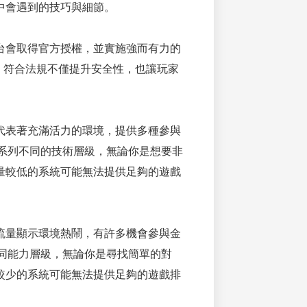
中會遇到的技巧與細節。
台會取得官方授權，並實施強而有力的
。符合法規不僅提升安全性，也讓玩家
代表著充滿活力的環境，提供多種參與
一系列不同的技術層級，無論你是想要非
量較低的系統可能無法提供足夠的遊戲
流量顯示環境熱鬧，有許多機會參與金
同能力層級，無論你是尋找簡單的對
較少的系統可能無法提供足夠的遊戲排