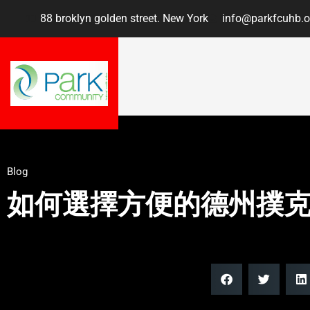
88 broklyn golden street. New York
info@parkfcuhb.o
Blog
如何選擇方便的德州撲