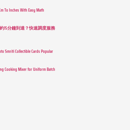
Cm To Inches With Easy Math
約15分鐘到達？快速調度服務
o Smriti Collectible Cards Popular
ing Cooking Mixer for Uniform Batch