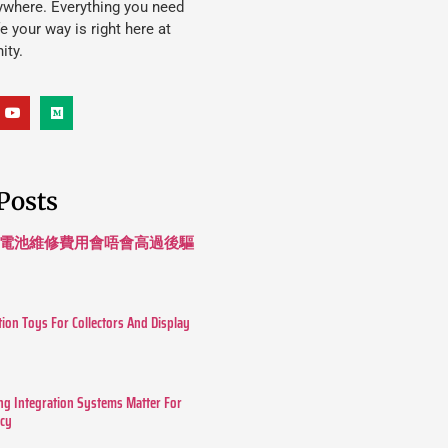
ywhere. Everything you need
ife your way is right here at
ity.
Posts
 長續航電池維修費用會唔會高過後驅
tion Toys For Collectors And Display
g Integration Systems Matter For
ncy