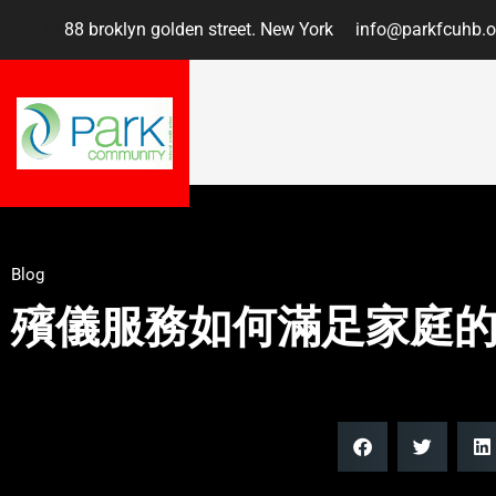
88 broklyn golden street. New York
info@parkfcuhb.o
Blog
殯儀服務如何滿足家庭