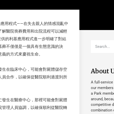
的應用程式——在失去親人的情感混亂中
了解醫院喪葬費用和出院流程可以減輕
年提供的利基應用程式進一步明確了對結
墓葬不僅僅是一個具有生態意識的決
意義的方式來慶祝生命。
發生在臨床中心，可能會對屍體儲存空
About 
人員合作，以確保從醫院順利過渡到所
A full-service
our members fu
a Park member
around, beca
亡發生在醫療中心，那裡可能會對屍體
competitive d
院管理人員協調，以確保順利從醫院轉
combination o