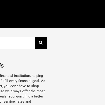
Us
 financial institution, helping
lfill every financial goal. As
, you don’t have to shop
use we always offer the most
eals. You won’t find a better
f service, rates and