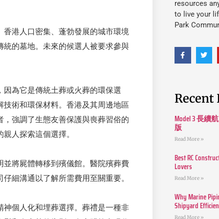
resources an
to live your l
Park Commun
。香港人口密集、蓬勃發展的城市環境
傳統的墓地。未來的候選人被要求參與
，因為它是傳統土葬或火葬的環保選
Recent 
解技術和環保材料。香港及其周邊地區
Model 3
者，強調了生態友善保護與喪葬習俗的
版
的親人探索這個選擇。
Read More »
Best RC Construc
明並將屍體轉移到殯儀館。醫院殯葬費
Lovers
司仔細溝通以了解所需費用至關重要。
Read More »
Why Marine Pipin
Shipyard Efficie
精神個人化和埋葬選擇。葬禮是一種非
Read More »