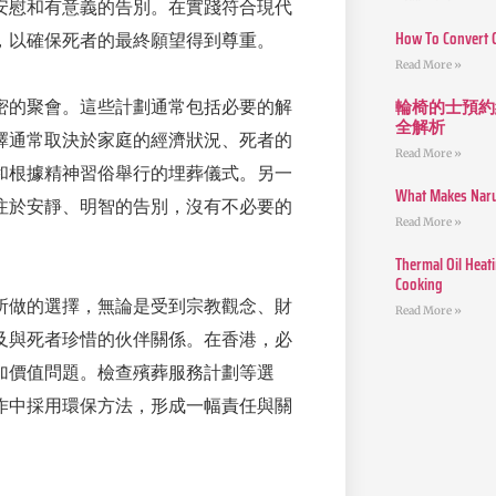
安慰和有意義的告別。在實踐符合現代
How To Convert 
，以確保死者的最終願望得到尊重。
Read More »
輪椅的士預約
密的聚會。這些計劃通常包括必要的解
全解析
擇通常取決於家庭的經濟狀況、死者的
Read More »
和根據精神習俗舉行的埋葬儀式。另一
What Makes Narut
注於安靜、明智的告別，沒有不必要的
Read More »
Thermal Oil Heat
Cooking
所做的選擇，無論是受到宗教觀念、財
Read More »
及與死者珍惜的伙伴關係。在香港，必
加價值問題。檢查殯葬服務計劃等選
作中採用環保方法，形成一幅責任與關