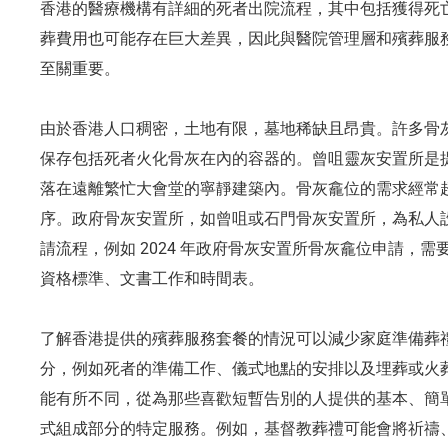
香港的醫療機構有詳細的死者出院流程，其中包括獲得死
葬費用也可能存在巨大差異，因此與醫院管理層和殯葬服
至關重要。
由於香港人口稠密，土地有限，墓地稀缺且昂貴。許多骨
保存包括死者火化骨灰在內的容器的。曾咀靈灰安置所是
落在遠離繁忙大會堂的寧靜建築內。骨灰龕位的需求經常
序。政府骨灰安置所，如曾咀或石門骨灰安置所，為私人
請流程，例如 2024 年政府骨灰安置所骨灰龕位申請，
資格標準、文書工作和時間表。
了解香港提供的殯葬服務套餐的情況可以減少家庭準備葬
分，例如死者的準備工作、儀式地點的安排以及埋葬或火
能有所不同，從為那些喜歡短暫告別的人提供的基本、簡
式組成部分的特定服務。例如，基督教葬禮可能會將祈禱