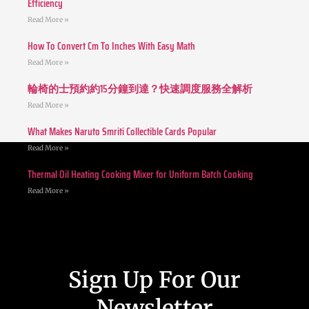
Efficiency
Read More »
How To Convert Cm To Inches With Easy Math
Read More »
輪椅的士預約約15分鐘到達？快速調度服務全解析
Read More »
What Makes Naruto Smriti Collectible Cards Popular
Read More »
Thermal Oil Heating Cooking Mixer for Uniform Batch Cooking
Read More »
Sign Up For Our
Newsletter