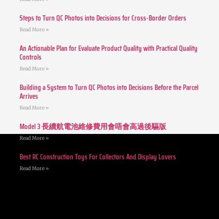
Steps to Turn QC Photos into Decisions for Cross-Border Orders
Read More »
An Actionable Plan for Evaluate Product Quality with Practical Quality
Controls
Read More »
Building a System to Turn QC Photos into Decisions Before the Parcel
Arrives
Read More »
Model 3 長續航電池維修費用會唔會高過後驅版
Read More »
Best RC Construction Toys For Collectors And Display Lovers
Read More »