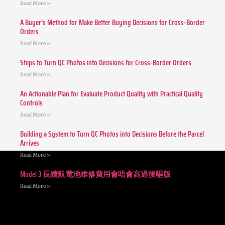
Read More »
A Buyer’s Method for Make Better Buying Decisions for Cross-Border
Orders
Read More »
Steps to Turn QC Photos into Decisions for Cross-Border Orders
Read More »
An Actionable Plan for Evaluate Product Quality with Practical Quality
Controls
Read More »
Building a System to Turn QC Photos into Decisions Before the Parcel
Arrives
Read More »
Model 3 長續航電池維修費用會唔會高過後驅版
Read More »