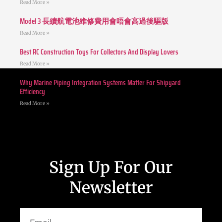
Read More »
Model 3 長續航電池維修費用會唔會高過後驅版
Read More »
Best RC Construction Toys For Collectors And Display Lovers
Read More »
Why Marine Piping Integration Systems Matter For Shipyard
Efficiency
Read More »
Sign Up For Our
Newsletter