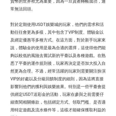
貨幣的世界裡尤為重要，因為一旦資產轉帳成功，通
常無法回頭。
對於定期使用USDT娛樂城的玩家，他們的需求和活
動往往會更為多樣，其中包含了VIP制度、體驗金以
及綁定優惠等多種方式。在這方面，對於新手玩家來
說，體驗金的使用是最為合適的選擇，這使得他們能
夠以較低的風險去嘗試新的平臺以及各種遊戲。在熟
悉了平臺的運作規則後，玩家再決定是否加大投入自
然更為合理。不過，經常活躍的玩家則需要關注扮演
VIP的好處以及分級回饋制度的細則，因為這將直接
影響到他們的獲利與娛樂效果。特別是一些平臺會提
供綁定USDT送彩金的活動，玩家在參與之前需要仔
細查閱相關條款，包括綁定方式、領取門檻、是否適
用特定遊戲及流水條件等，這樣才能確保獲取利益的