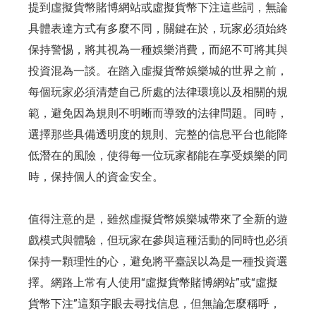
提到虛擬貨幣賭博網站或虛擬貨幣下注這些詞，無論
具體表達方式有多麼不同，關鍵在於，玩家必須始終
保持警惕，將其視為一種娛樂消費，而絕不可將其與
投資混為一談。在踏入虛擬貨幣娛樂城的世界之前，
每個玩家必須清楚自己所處的法律環境以及相關的規
範，避免因為規則不明晰而導致的法律問題。同時，
選擇那些具備透明度的規則、完整的信息平台也能降
低潛在的風險，使得每一位玩家都能在享受娛樂的同
時，保持個人的資金安全。
值得注意的是，雖然虛擬貨幣娛樂城帶來了全新的遊
戲模式與體驗，但玩家在參與這種活動的同時也必須
保持一顆理性的心，避免將平臺誤以為是一種投資選
擇。網路上常有人使用“虛擬貨幣賭博網站”或“虛擬
貨幣下注”這類字眼去尋找信息，但無論怎麼稱呼，