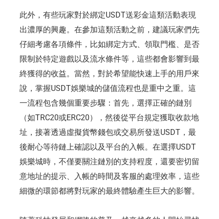
此外，有些玩家對於綁定USDT送彩金這類活動表現
出濃厚的興趣。在參加這類活動之前，建議玩家們先
仔細考慮各項條件，比如綁定方式、領取門檻、是否
限制於特定遊戲以及流水條件等，這些都會影響到最
終獲得的收益。當然，對於希望能快速上手的用戶來
說，掌握USDT娛樂城的儲值流程也是重中之重。這
一流程包含幾個重要步驟：首先，選擇正確的鏈別
（如TRC20或ERC20），然後從平台規定獲取收款地
址，接著透過虛擬貨幣錢包或交易所發送USDT，最
後耐心等待鏈上確認以及平台的入帳。在選擇USDT
娛樂城時，不僅要關注鏈別的支持程度，還要密切留
意地址的提示、入帳的時間及客服的處理效率，這些
細微的環節都將對玩家的最終體驗產生巨大的影響。