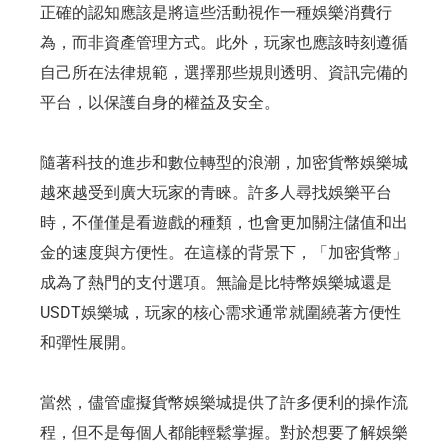
正確的認知應該是將這些活動視作一種娛樂消費行
為，而非資產管理方式。此外，玩家也應該時刻遵循
自己所在法律規範，選擇那些規則透明、資訊完備的
平台，以保護自身的權益及安全。
隨著科技的進步和數位轉型的浪潮，加密貨幣娛樂城
越來越受到廣大玩家的青睞。許多人尋找娛樂平台
時，不僅僅是看遊戲的種類，也會更加關注儲值和出
金的速度與方便性。在這樣的背景下，「加密貨幣」
成為了熱門的支付選項。無論是比特幣娛樂城還是
USDT娛樂城，玩家的核心需求通常就圍繞著方便性
和彈性展開。
當然，儘管虛擬貨幣娛樂城提供了許多便利的操作流
程，但不是每個人都能輕鬆掌握。對於想要了解娛樂