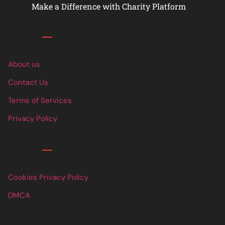
Make a Difference with Charity Platform
Links
About us
Contact Us
Terms of Services
Privacy Policy
Links
Cookies Privacy Policy
DMCA