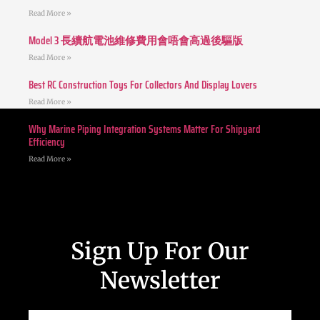
Read More »
Model 3 長續航電池維修費用會唔會高過後驅版
Read More »
Best RC Construction Toys For Collectors And Display Lovers
Read More »
Why Marine Piping Integration Systems Matter For Shipyard
Efficiency
Read More »
Sign Up For Our
Newsletter