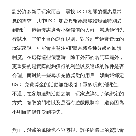
對於許多新手玩家而言，尋找USDT相關的優惠是常
見的需求，其中USDT加密貨幣娛樂城體驗金特別受
到關注，這類優惠適合小額儲值的人群，幫助他們先
行試水，了解平台的運作規則。對於那些經常遊玩的
玩家來說，可能會更關注VIP體系或各種分級的回饋
制度。在選擇這些優惠時，除了外部的名詞華麗外，
更重要的是實際能夠獲得的利益以及達成的條件是否
合理。而對於一些尋求充值獎勵的用戶，娛樂城綁定
USDT免費獎金的活動無疑吸引了眾多玩家的關注。
不過，在參加這類活動之前，玩家應詳細了解綁定的
方式、領取的門檻以及是否有遊戲限制等，避免因為
不明確的條件受到損失。
然而，潛藏的風險也不容忽視。許多網路上的資訊會