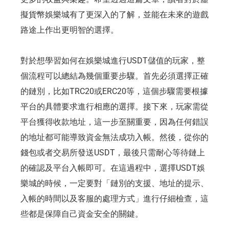
擬貨幣娛樂城有了更深入的了解，並能在未來的遊戲
路途上作出更明智的選擇。
對於想學習如何在娛樂城進行USDT儲值的玩家，整
個流程可以總結為幾個重要步驟。首先必須選擇正確
的鏈別，比如TRC20或ERC20等，這個步驟需要根據
平台的具體要求進行相應的選擇。接下來，玩家需從
平台獲得收款地址，這一步至關重要，因為任何錯誤
的地址都可能導致資金無法成功入帳。然後，從你的
錢包或者交易所發送USDT，最後只需耐心等待鏈上
的確認及平台入帳即可。在這過程中，選擇USDT娛
樂城的時候，一定要對「鏈別的支援、地址的提示、
入帳的時間以及客服的處理方式」進行仔細檢查，這
些都是保障自己資金安全的關鍵。