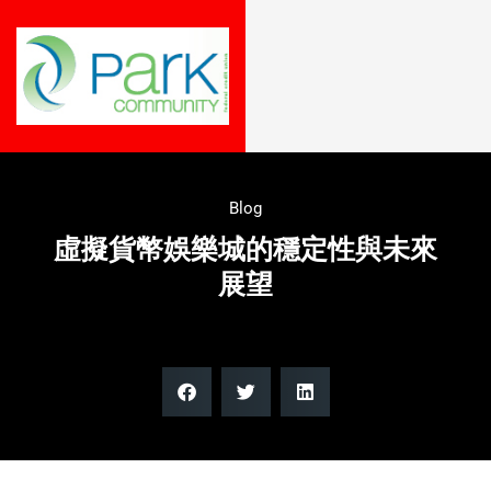
Blog
虛擬貨幣娛樂城的穩定性與未來
展望