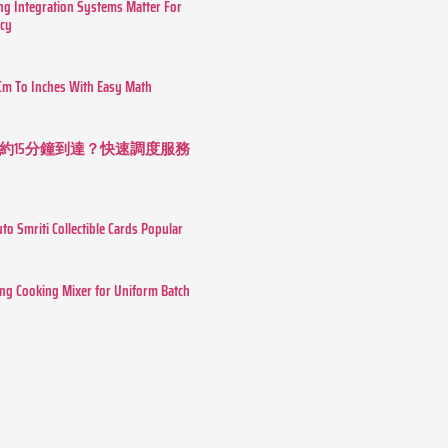
g Integration Systems Matter For
ncy
Cm To Inches With Easy Math
約15分鐘到達？快速調度服務
o Smriti Collectible Cards Popular
ing Cooking Mixer for Uniform Batch