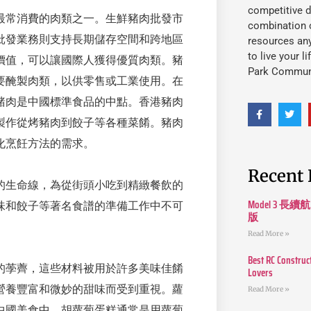
competitive d
最常消費的肉類之一。生鮮豬肉批發市
combination o
批發業務則支持長期儲存空間和跨地區
resources an
to live your l
價值，可以讓國際人獲得優質肉類。豬
Park Commun
要醃製肉類，以供零售或工業使用。在
豬肉是中國標準食品的中點。香港豬肉
製作從烤豬肉到餃子等各種菜餚。豬肉
化烹飪方法的需求。
Recent 
的生命線，為從街頭小吃到精緻餐飲的
Model 3
味和餃子等著名食譜的準備工作中不可
版
Read More »
Best RC Construc
的荸薺，這些材料被用於許多美味佳餚
Lovers
營養豐富和微妙的甜味而受到重視。蘿
Read More »
中國美食中，胡蘿蔔蛋糕通常是用蘿蔔