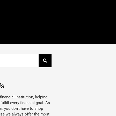
Us
 financial institution, helping
lfill every financial goal. As
, you don’t have to shop
use we always offer the most