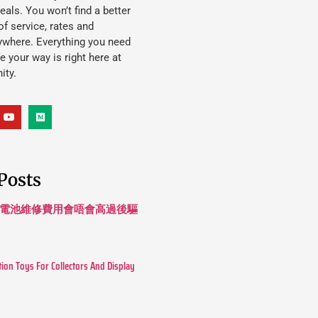
eals. You won’t find a better
f service, rates and
ywhere. Everything you need
ife your way is right here at
ity.
Posts
 長續航電池維修費用會唔會高過後驅
tion Toys For Collectors And Display