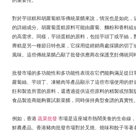
的重要性。
對於芋頭糕和胡蘿蔔糕等傳統菜餚來說，情況也是如此，
的詳細成分。胡蘿蔔蛋糕原料可能由蘿蔔、麵粉和香料組
的高需求。同樣，芋頭蛋糕的原料，包括芋頭丁或芋絲，
薺糕是另一種節日特色菜，它採用從經銷商處採購的切丁
風味。這些傳統菜餚凸顯了批發供應商在保護烹飪傳統同
批發市場的多功能性和多功能性表現在它們能夠滿足從日
蘿蔔絲、芋頭丁、凍豬肉等產品顯示了這些市場使用的舒
飪和製造所需的原料，還透過提供這些原料的精製或預製
食品製造商能夠嘗試新菜餚，同時保持典型食譜的真實性
例如，香港
蔬菜批發
市場是這座城市熱鬧美食的生命線，
鮮農產品。香港豬肉批發市場對於叉燒、燒味和餃子等著