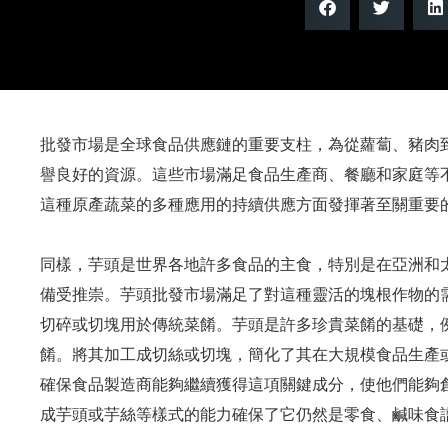
批發市場是全球食品供應鏈的重要支柱，為從蘿蔔、豬肉
譽良好的資源。這些市場滿足食品生產商、餐廳和家庭等
這種原產蔬菜的多種應用的持續供應方面發揮著至關重要
同樣，芋頭是世界各地許多食品的主食，特別是在亞洲和
備受推崇。芋頭批發市場滿足了對這種靈活的塊根作物的
切碎或切塊用於傳統菜餚。芋頭是許多珍貴菜餚的基礎，
餚。將其加工成切絲或切塊，簡化了其在大規模食品生產
確保食品製造商能夠繼續獲得這項關鍵成分，使他們能夠
成芋頭或芋絲等樣式的能力確保了它仍然是零食、鹹味食