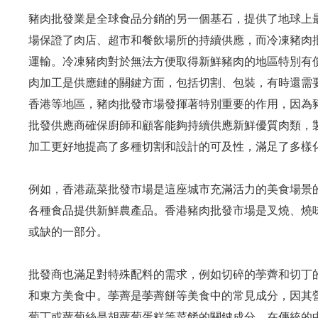
豬肉批發業是全球食品分銷的另一個基石，提供了地球上
場保證了肉店、超市和餐飲場所的持續供應，而冷凍豬肉
運輸。冷凍豬肉對於無法方便取得新鮮豬肉的地區特別有
肉加工是供應鏈的關鍵方面，包括切割、包裝，有時還需
香港等地區，豬肉批發市場發揮著特別重要的作用，因為
批發供應商確保廚師和顧客能夠持續供應新鮮優質肉類，
加工更好地提高了多種切割和設計的可及性，滿足了多樣
例如，香港蔬菜批發市場是這座城市充滿活力的美食場景
各種食品提供新鮮農產品。香港豬肉批發市場是叉燒、燒
或缺的一部分。
批發商也滿足對特殊配料的需求，例如切碎的荸薺和切丁
和東方美食中。荸薺是荸薺餅等美食中的常見成分，因其
蔔丁或蘿蔔絲是胡蘿蔔蛋糕等菜餚的關鍵成分，在傳統的