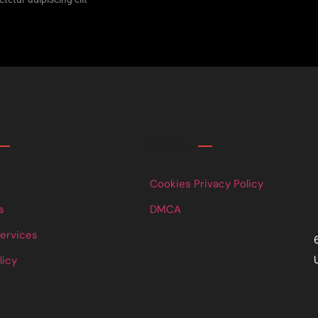
Links
Cookies Privacy Policy
s
DMCA
Services
licy