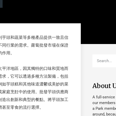
到芋頭和蔬菜等多種產品提供一致且信
不同行業的需求。蘿蔔批發市場在保證
的作用。
太平洋地區，因其獨特的口味和質地而
需求，它可以透過多種方法製備，包括
例如芋頭糕和其他味道濃鬱或美妙的菜
About 
或家庭烹飪中的使用。批發芋頭供應商
A full-service
創造出創新和典型的餐點。將芋頭加工
our members fu
譜甚至零食的流行選擇。
a Park member
around, beca