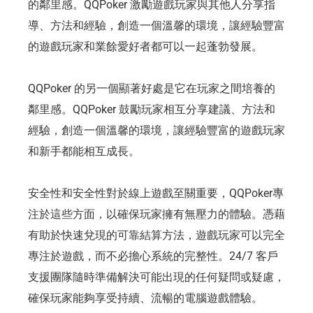
的鄰里感。QQPoker 激勵遊戲玩家與其他人分享指
導、方法和經驗，創造一個溫馨的環境，讓經驗豐富
的遊戲玩家和業餘愛好者都可以一起蓬勃發展。
QQPoker 的另一個顯著好處是它在玩家之間培養的
鄰里感。QQPoker 鼓勵玩家相互分享建議、方法和
經驗，創造一個溫馨的環境，讓經驗豐富的遊戲玩家
和新手都能相互成長。
安全性和安全性對於線上遊戲至關重要，QQPoker專
注於這些方面，以確保玩家擁有無壓力的體驗。憑藉
有助於快速兌現的可靠結算方法，遊戲玩家可以完全
專注於遊戲，而不必擔心系統的完整性。24/7 客戶
支援團隊隨時準備解決可能出現的任何疑問或疑慮，
確保玩家能夠享受持續、流暢的電腦遊戲體驗。