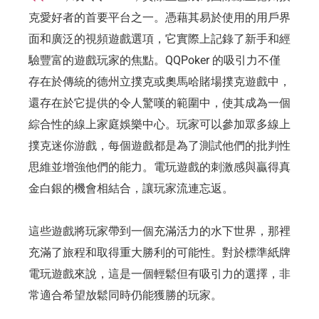
克愛好者的首要平台之一。憑藉其易於使用的用戶界
面和廣泛的視頻遊戲選項，它實際上記錄了新手和經
驗豐富的遊戲玩家的焦點。QQPoker 的吸引力不僅
存在於傳統的德州立撲克或奧馬哈賭場撲克遊戲中，
還存在於它提供的令人驚嘆的範圍中，使其成為一個
綜合性的線上家庭娛樂中心。玩家可以參加眾多線上
撲克迷你游戲，每個遊戲都是為了測試他們的批判性
思維並增強他們的能力。電玩遊戲的刺激感與贏得真
金白銀的機會相結合，讓玩家流連忘返。
這些遊戲將玩家帶到一個充滿活力的水下世界，那裡
充滿了旅程和取得重大勝利的可能性。對於標準紙牌
電玩遊戲來說，這是一個輕鬆但有吸引力的選擇，非
常適合希望放鬆同時仍能獲勝的玩家。