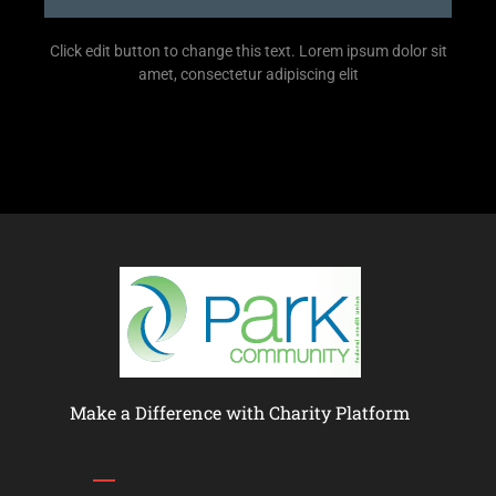
Click edit button to change this text. Lorem ipsum dolor sit
amet, consectetur adipiscing elit
Make a Difference with Charity Platform
Links