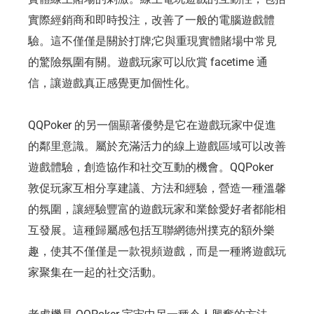
實際經銷商和即時投注，改善了一般的電腦遊戲體
驗。這不僅僅是關於打牌;它與重現實體賭場中常見
的驚險氛圍有關。遊戲玩家可以欣賞 facetime 通
信，讓遊戲真正感覺更加個性化。
QQPoker 的另一個顯著優勢是它在遊戲玩家中促進
的鄰里意識。屬於充滿活力的線上遊戲區域可以改善
遊戲體驗，創造協作和社交互動的機會。QQPoker
敦促玩家互相分享建議、方法和經驗，營造一種溫馨
的氛圍，讓經驗豐富的遊戲玩家和業餘愛好者都能相
互發展。這種歸屬感包括互聯網德州撲克的額外樂
趣，使其不僅僅是一款視頻遊戲，而是一種將遊戲玩
家聚集在一起的社交活動。