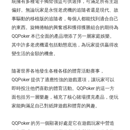
統擁有多種電子獨臂強盜可供選擇，可滿足所有主題
偏好。無論玩家是永恆老虎機的追隨者還是現代、故
事驅動的移植版的追隨者，每個人都能找到適合自己
的東西。旋轉捲軸的興奮感和獲得獲勝組合的期待為
QQPoker 本已全面的產品增添了另一層家庭娛樂。
其中許多老虎機還包括動態底池，為玩家提供贏得改
變生活的金額的機會。
隨著世界各地發生各種各樣的體育活動賽事，
QQPoker 提供了適應性強的遊戲選項，讓玩家可以
即時投注他們喜歡的體育活動。QQPoker 的這一方
面包括另一層樂趣，補充了核心賭場撲克產品，使玩
家能夠滿足自己對紙牌遊戲和體育的興趣。
QQPoker 的另一個顯著好處是它在遊戲玩家中營造