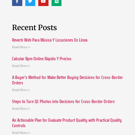
Recent Posts
Reverb Web Para Música Y Locuciones En Línea
Read More »
Calcular Bpm Online Rápido Y Preciso
Read More »
A Buyer’s Method for Make Better Buying Decisions for Cross-Border
Orders
Read More »
Steps to Turn QC Photos into Decisions for Cross-Border Orders
Read More »
An Actionable Plan for Evaluate Product Quality with Practical Quality
Controls
Read More »