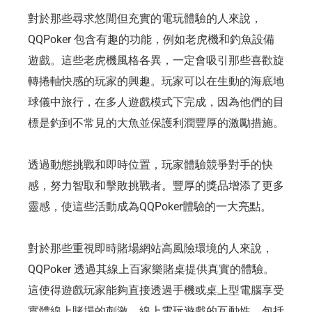
對於那些尋求悠閒但充實的電玩體驗的人來說，
QQPoker 包含有趣的功能，例如老虎機和釣魚設備
遊戲。這些老虎機風格各異，一定會吸引那些喜歡旋
轉捲軸快感的玩家的興趣。玩家可以在生動的海底地
球儀中旅行，在多人遊戲模式下完成，因為他們的目
標是釣到不常見的大魚並保護利潤豐厚的激勵措施。
透過動態挑戰和即時位置，玩家體驗競爭對手的快
感，努力智取和擊敗挑戰者。豐厚的獎品增添了更多
靈感，使這些活動成為QQPoker體驗的一大亮點。
對於那些重視即時賭場網站高風險環境的人來說，
QQPoker 透過其線上百家樂賭桌提供真實的體驗。
這使得遊戲玩家能夠直接透過手機或桌上型電腦享受
實體線上賭場的刺激。線上電玩遊戲的互動性，包括