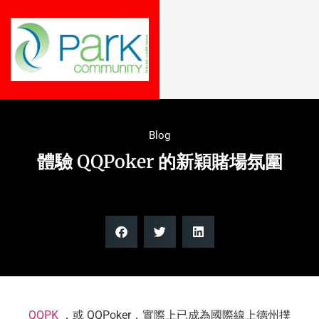
Blog
體驗 QQPoker 的新穎賭場氛圍
QQPK
，或 QQPoker，實際上已成為國際線上德州撲