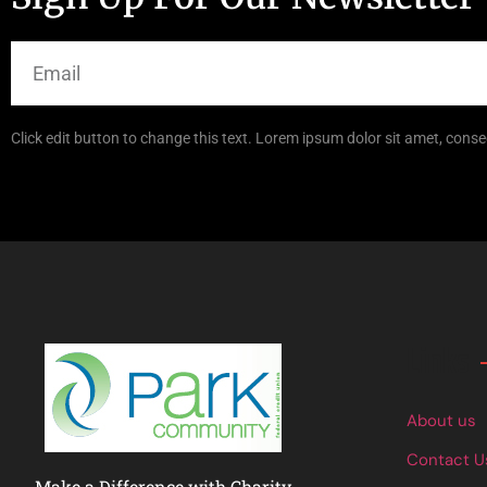
Click edit button to change this text. Lorem ipsum dolor sit amet, consec
Links
About us
Contact U
Make a Difference with Charity