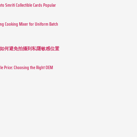
o Smriti Collectible Cards Popular
ing Cooking Mixer for Uniform Batch
如何避免拍攝到私隱敏感位置
le Price: Choosing the Right OEM