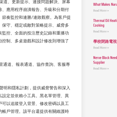
、考試渠道、更新提示、連接問題解決、屏幕
What Makes Narut
除、應用程序崩潰報告、升級和分期付
Read More »
、節奏監控和連勝/連敗觀察。為客戶提
Thermal Oil Heat
Cooking
、保守、穩定或敵對策略提示、威脅多
Read More »
表監控、全面的投注歷史記錄和重播功
學校閉路電視
動控制、多桌遊戲和設計修改則增強了
Read More »
Nerve Block Need
Supplier
鄰里通道、報表通道、協作查詢、客服專
Read More »
符合性聲明和隱私計劃，提供威脅警告和深入
私設定並依賴小工具。黑名單管理、異
戶可以追蹤登入背景、修改密碼以及工
的帳戶管理。該平台還提供有關維護時