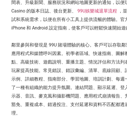
間表、升級新聞、服務狀況和網站地圖更新的通知，以便玩
Casino 的版本日誌、後台更新、
99U娛樂城退單流程
，並
試和系統需求，以便在所有小工具上提供流暢的體驗。官
iPhone 和 Android 設定指南，使客戶可以輕鬆快速開始
鄰里參與和發現是 99U 賭場體驗的核心。客戶可以存取
應用程式和媒體呼叫因素。初學者區域、快速指南、圖解
點、高級技術、遊戲說明、重播主題、情況評估和方法列
玩家提高技能。常見錯誤、錯誤彙編、清單、底線回顧、
示例、詳細教程、指南部分、學習地圖、培訓計劃、每週
了一種有組織的能力提升氛圍。連結問題、顯示延遲、登
示器、音訊、麥克風和攝影機問題、應用程式崩潰報告、
豁免、重複成本、錯過投注、支付延遲和資料不匹配都透
理。