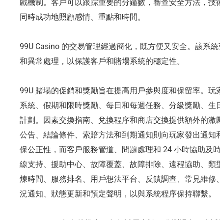
戲機制。客戶可以跟踪重要的分鐘數，審查安全方法，技
同時成功地照顧感情、重點和時間。
99U Casino 的交易管理經過簡化，既方便又安全。
和異常處理，以保護客戶和賭場系統的穩定性。
99U 賭場的促銷和獎勵旨在提高用戶參與度和保留率。
系統、假期和限時獎勵、每日和每週任務、分級獎勵、生
計劃。因素交換指南、兌換程序和商店交換提供額外的激
公告、結論條件、索賠方法和到期通知則向玩家發出通知
保公正性，而客戶服務管道、問題處理和 24 小時協助
線支持、援助中心、故障覆蓋、故障排除、遠程協助、類
煉時間、服務排名、用戶想法平台、反饋調查、常見維修
況通知、狀態更新和預定聲明，以與系統程序保持聯繫。