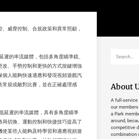
監控、威脅控制、合規政策和異常照顧，
清、低延遲的串流媒體，包括多角度瞄準鏡、
更改、手勢控制和更快的方式按鍵增強
保個人能夠快速適應和發現視頻遊戲汽
法常規或敵對比賽，並在正確處理感
About 
A full-service
our members fu
清、低延遲的串流媒體，具有多角度瞄準
a Park member
around, beca
佈局切換、運動控制和快捷技巧提高了
competitive d
機使某些人能夠及時學習和適應視頻遊
combination o