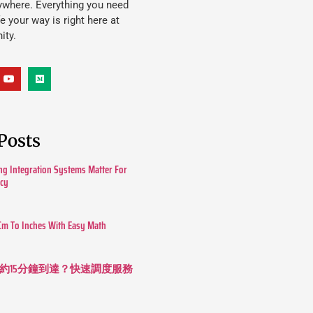
ywhere. Everything you need
ife your way is right here at
ity.
Posts
g Integration Systems Matter For
ncy
Cm To Inches With Easy Math
約15分鐘到達？快速調度服務