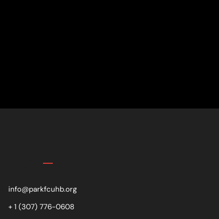
Contact
info@parkfcuhb.org
+ 1 (307) 776-0608