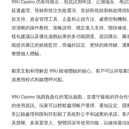
99U Casino 仍有待推出，包括試用申請、公測場合
延遲處理、登錄和投注失敗選項、音頻和視頻剪輯故障排
款支持、資金管理工具、止盈和止損方法、威脅控制機制
供清晰的操作教程、策略說明、穩定進入支持、階段修改
樣化建議以及優化遊戲結果的多功能調度。資訊匯出、圖
能提供廣泛的效能監控，而偏好設定、更快的路徑鍵、運
整體個人體驗。
鄰里互動和理解是 99U 賭場體驗的核心。客戶可以存取
員應用程式和媒體呼叫點。
99U Casino 強調負責任的電玩遊戲，並遵守嚴格的
的使用資訊。玩家可以輕鬆處理帳戶選擇、通知設定、隱
常記錄處理和限制符彰顯了系統對公平和誠實的承諾。客
具授權、多裝置登入、變體回滾等使用功能，以確保最佳