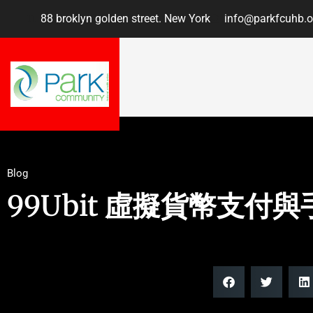
88 broklyn golden street. New York
info@parkfcuhb.o
Blog
99Ubit 虛擬貨幣支付