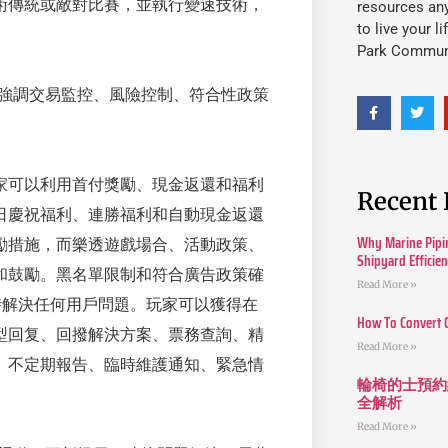
術傳統或敵對比賽，並執行變速技術，
resources an
to live your l
Park Commun
該系統強調交易監控、風險控制、符合性政策
玩家可以利用首付獎勵、現金返還和福利
Recent 
日慶祝福利、連勝福利和自動現金返還
Why Marine Pipin
勵措施，而樂透遊戲場合、活動政策、
Shipyard Efficie
和鼓勵。黑名單限制和符合廣告政策確
Read More »
及時解決任何用戶問題。玩家可以獲得在
How To Convert 
型回复、回撥解決方案、票務查詢、精
Read More »
、不定期報告、臨時維護通知、緊急情
輪椅的士預約
全解析
Read More »