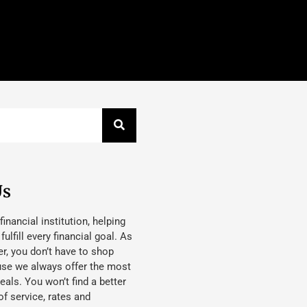
Us
 financial institution, helping
lfill every financial goal. As
, you don’t have to shop
use we always offer the most
eals. You won’t find a better
f service, rates and