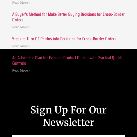
Read More »
A Buyer’s Method for Make Better Buying Decisions for Cross-Border
Orders
Read More »
Steps to Turn QC Photos into Decisions for Cross-Border Orders
Read More »
An Actionable Plan for Evaluate Product Quality with Practical Quality
Controls
Read More »
Sign Up For Our
Newsletter