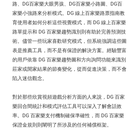
路、DG百家樂大眼男孩、DG百家樂小路圖、DG百
家樂小強路來分析模式。DG 線上百家樂路票指南教
育使用者如何分析這些視覺模式，而 DG 線上百家樂
路單提示和 DG 百家樂趨勢識別則有助於完善預測技
術。儘管一些玩家喜歡研究模式，但系統強調這些圖
表是推薦工具，而不是有保證的解決方案。經驗豐富
的用戶依靠 DG 百家樂趨勢圖和方向詢問功能來識別
莊家或閒家結果的節奏變化，從而促進決策，而不會
陷入迷信觀念。
對於那些欣賞視頻遊戲分析方面的人來說，DG 百家
樂回合間統計和模式評估工具可以深入了解會話效
率。DG 百家樂支付機制確保準確性，而 DG 百家樂
保證金規則則闡明了所涉及的任何補償框架。