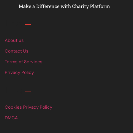
Make a Difference with Charity Platform
Links
About us
Contact Us
Terms of Services
Privacy Policy
Links
Cookies Privacy Policy
DMCA