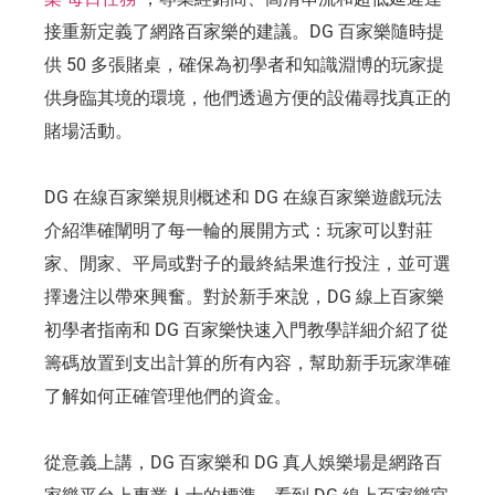
接重新定義了網路百家樂的建議。DG 百家樂隨時提
供 50 多張賭桌，確保為初學者和知識淵博的玩家提
供身臨其境的環境，他們透過方便的設備尋找真正的
賭場活動。
DG 在線百家樂規則概述和 DG 在線百家樂遊戲玩法
介紹準確闡明了每一輪的展開方式：玩家可以對莊
家、閒家、平局或對子的最終結果進行投注，並可選
擇邊注以帶來興奮。對於新手來說，DG 線上百家樂
初學者指南和 DG 百家樂快速入門教學詳細介紹了從
籌碼放置到支出計算的所有內容，幫助新手玩家準確
了解如何正確管理他們的資金。
從意義上講，DG 百家樂和 DG 真人娛樂場是網路百