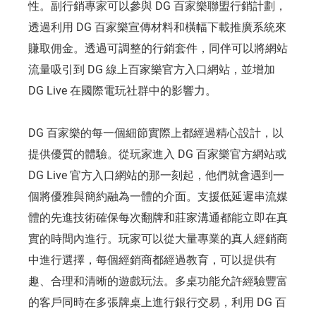
性。副行銷專家可以參與 DG 百家樂聯盟行銷計劃，
透過利用 DG 百家樂宣傳材料和橫幅下載推廣系統來
賺取佣金。透過可調整的行銷套件，同伴可以將網站
流量吸引到 DG 線上百家樂官方入口網站，並增加
DG Live 在國際電玩社群中的影響力。
DG 百家樂的每一個細節實際上都經過精心設計，以
提供優質的體驗。從玩家進入 DG 百家樂官方網站或
DG Live 官方入口網站的那一刻起，他們就會遇到一
個將優雅與簡約融為一體的介面。支援低延遲串流媒
體的先進技術確保每次翻牌和莊家溝通都能立即在真
實的時間內進行。玩家可以從大量專業的真人經銷商
中進行選擇，每個經銷商都經過教育，可以提供有
趣、合理和清晰的遊戲玩法。多桌功能允許經驗豐富
的客戶同時在多張牌桌上進行銀行交易，利用 DG 百