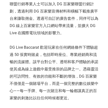
聯盟行銷專業人士可以加入 DG 百家樂聯盟行銷計
劃，透過利用 DG 百家樂宣傳材料和橫幅下載推廣平
台來賺取佣金。透過可自訂的廣告套件，同伴可以為
DG 線上百家樂官方入口網站帶來流量，並擴大 DG
Live 在國際電玩領域的影響力。
DG Live Baccarat 歡迎玩家在任何網絡條件下體驗超
過 50 張實時賭桌，包括即時座位、專業經銷商和流
暢的流媒體。該平台對公平、透明和客戶體驗的承諾
使其成為線上遊戲中最受推崇的品牌之一。憑藉靈活
的可訪問性、有效的功能和不斷的增強，DG 百家樂
不僅僅是一個賭場平台，而是一個完整的數位娛樂中
心——每一手牌、每一次賭注和每一輪都讓真正的百
家樂的刺激比以往任何時候都更近。