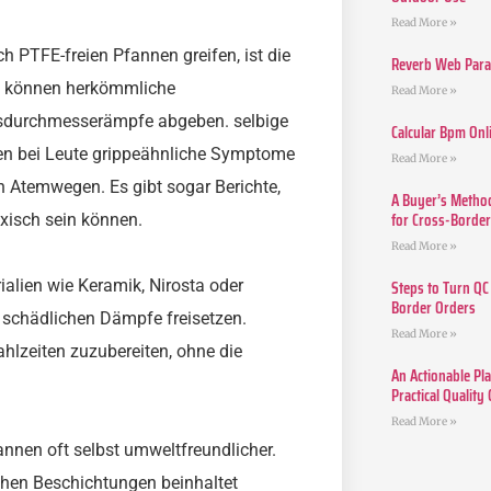
Read More »
 PTFE-freien Pfannen greifen, ist die
Reverb Web Para 
nt, können herkömmliche
Read More »
isdurchmesserämpfe abgeben. selbige
Calcular Bpm Onl
nen bei Leute grippeähnliche Symptome
Read More »
n Atemwegen. Es gibt sogar Berichte,
A Buyer’s Method
for Cross-Borde
xisch sein können.
Read More »
Steps to Turn QC
alien wie Keramik, Nirosta oder
Border Orders
 schädlichen Dämpfe freisetzen.
Read More »
ahlzeiten zuzubereiten, ohne die
An Actionable Pla
Practical Quality
Read More »
annen oft selbst umweltfreundlicher.
chen Beschichtungen beinhaltet