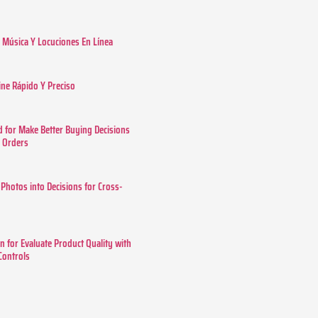
Música Y Locuciones En Línea
ine Rápido Y Preciso
 for Make Better Buying Decisions
r Orders
 Photos into Decisions for Cross-
n for Evaluate Product Quality with
 Controls