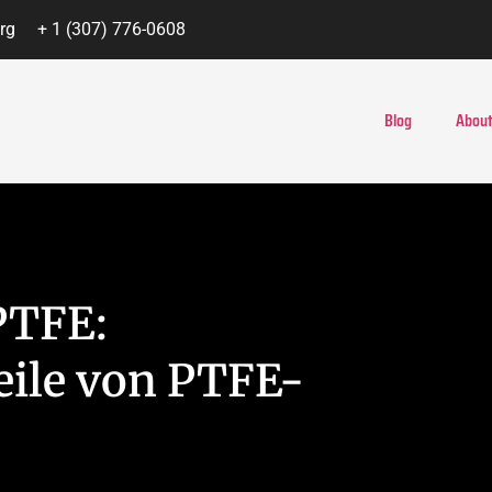
rg
+ 1 (307) 776-0608
Blog
About
PTFE:
eile von PTFE-