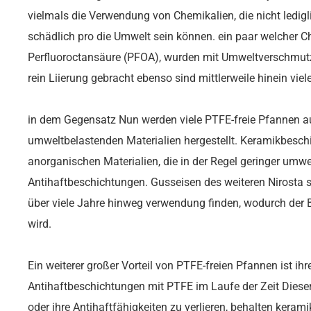
vielmals die Verwendung von Chemikalien, die nicht ledig
schädlich pro die Umwelt sein können. ein paar welcher C
Perfluoroctansäure (PFOA), wurden mit Umweltverschmu
rein Liierung gebracht ebenso sind mittlerweile hinein vie
in dem Gegensatz Nun werden viele PTFE-freie Pfannen au
umweltbelastenden Materialien hergestellt. Keramikbesch
anorganischen Materialien, die in der Regel geringer umw
Antihaftbeschichtungen. Gusseisen des weiteren Nirosta
über viele Jahre hinweg verwendung finden, wodurch der B
wird.
Ein weiterer großer Vorteil von PTFE-freien Pfannen ist ihr
Antihaftbeschichtungen mit PTFE im Laufe der Zeit Dieser
oder ihre Antihaftfähigkeiten zu verlieren, behalten kera