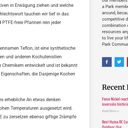
our members fu
ativen in Erwägung ziehen und welche
a Park member
around, beca
lechtswort tauchen wir tief in das
competitive d
 PTFE-freie Pfannen rein jeder
combination o
resources an
to live your l
Park Commun
ennamen Teflon, ist eine synthetische
nen und anderen Kochutensilien
 Chemikern entwickelt und ist bekannt
 Eigenschaften, die Dasjenige Kochen
Recent 
Fenix Nickel reac
 es erhebliche An etwas denken
inversión histór
hohen Temperaturen ausgesetzt wird.
Read More »
 zu zersetzen ebenso giftige 2rämpfe
Best Huina RC Co
Outdoor Use