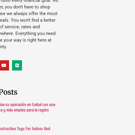
lfill every financial goal. As
, you don’t have to shop
use we always offer the most
eals. You won’t find a better
f service, rates and
ywhere. Everything you need
ife your way is right here at
ity.
Posts
tiva su operación en Izabal con una
ica y más empleo para la región
nstruction Toys For Indoor And