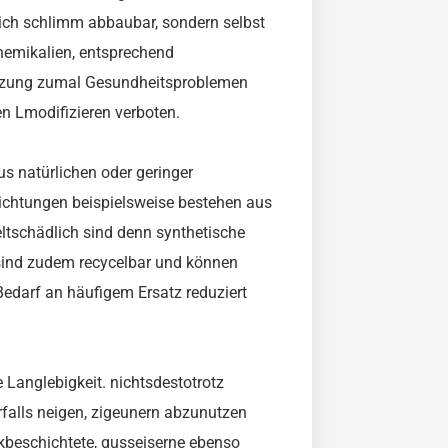
lich schlimm abbaubar, sondern selbst
hemikalien, entsprechend
tzung zumal Gesundheitsproblemen
len Lmodifizieren verboten.
s natürlichen oder geringer
ichtungen beispielsweise bestehen aus
eltschädlich sind denn synthetische
 sind zudem recycelbar und können
edarf an häufigem Ersatz reduziert
e Langlebigkeit. nichtsdestotrotz
falls neigen, zigeunern abzunutzen
mikbeschichtete, gusseiserne ebenso