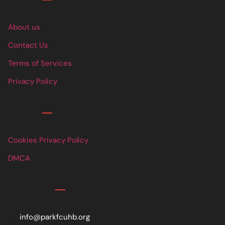
About us
Contact Us
Terms of Services
Privacy Policy
Links
Cookies Privacy Policy
DMCA
Contact
info@parkfcuhb.org