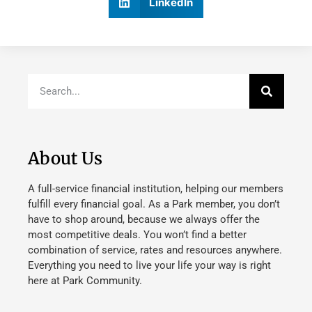
LinkedIn
About Us
A full-service financial institution, helping our members
fulfill every financial goal. As a Park member, you don’t
have to shop around, because we always offer the
most competitive deals. You won’t find a better
combination of service, rates and resources anywhere.
Everything you need to live your life your way is right
here at Park Community.