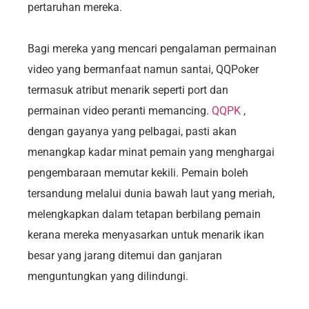
pertaruhan mereka.
Bagi mereka yang mencari pengalaman permainan
video yang bermanfaat namun santai, QQPoker
termasuk atribut menarik seperti port dan
permainan video peranti memancing.
QQPK
,
dengan gayanya yang pelbagai, pasti akan
menangkap kadar minat pemain yang menghargai
pengembaraan memutar kekili. Pemain boleh
tersandung melalui dunia bawah laut yang meriah,
melengkapkan dalam tetapan berbilang pemain
kerana mereka menyasarkan untuk menarik ikan
besar yang jarang ditemui dan ganjaran
menguntungkan yang dilindungi.