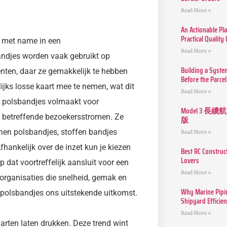
Read More »
An Actionable Pla
Practical Quality
, met name in een
Read More »
andjes worden vaak gebruikt op
Building a Syste
nten, daar ze gemakkelijk te hebben
Before the Parcel
ijks losse kaart mee te nemen, wat dit
Read More »
 polsbandjes volmaakt voor
Model 3
en betreffende bezoekersstromen. Ze
版
conen polsbandjes, stoffen bandjes
Read More »
ankelijk over de inzet kun je kiezen
Best RC Construc
Lovers
 dat voortreffelijk aansluit voor een
Read More »
rganisaties die snelheid, gemak en
Why Marine Pipin
 polsbandjes ons uitstekende uitkomst.
Shipyard Efficie
Read More »
arten laten drukken. Deze trend wint