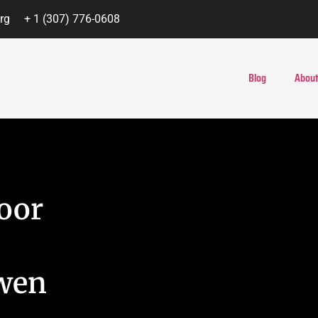
rg
+ 1 (307) 776-0608
Blog
About
oor
wen