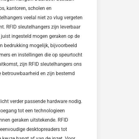
bs, kantoren, scholen en
elhangers veelal niet zo vlug vergeten
mt. RFID sleutelhangers zijn leverbaar
 juist ingesteld mogen geraken op de
jn bedrukking mogelijk, bijvoorbeeld
rs en instellingen die op speurtocht
uitkomst, zijn RFID sleutelhangers ons
e betrouwbaarheid en zijn bestemd
licht verder passende hardware nodig.
toegang tot een technologieen
unnen geraken uitstekende. RFID
t eenvoudige desktopreaders tot
 keuze hangt af van de inzet. Voor