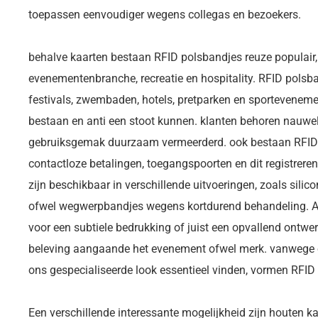
toepassen eenvoudiger wegens collegas en bezoekers.
behalve kaarten bestaan RFID polsbandjes reuze populair
evenementenbranche, recreatie en hospitality. RFID polsb
festivals, zwembaden, hotels, pretparken en sporteveneme
bestaan en anti een stoot kunnen. klanten behoren nauwel
gebruiksgemak duurzaam vermeerderd. ook bestaan RFID
contactloze betalingen, toegangspoorten en dit registrer
zijn beschikbaar in verschillende uitvoeringen, zoals sili
ofwel wegwerpbandjes wegens kortdurend behandeling. Afh
voor een subtiele bedrukking of juist een opvallend ontwerp
beleving aangaande het evenement ofwel merk. vanwege o
ons gespecialiseerde look essentieel vinden, vormen RFID
Een verschillende interessante mogelijkheid zijn houten ka