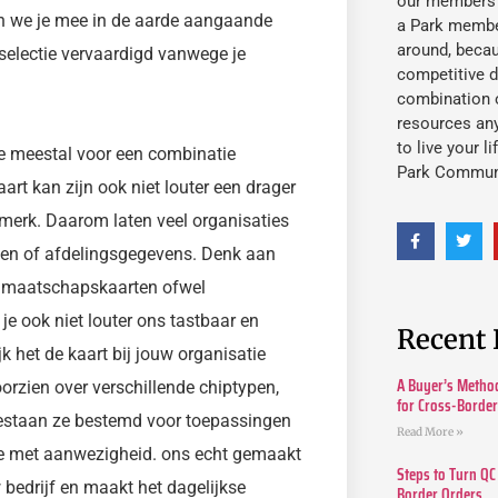
our members fu
en we je mee in de aarde aangaande
a Park member
around, beca
selectie vervaardigd vanwege je
competitive d
combination o
resources an
to live your l
ze meestal voor een combinatie
Park Commun
art kan zijn ook niet louter een drager
merk. Daarom laten veel organisaties
amen of afdelingsgegevens. Denk aan
idmaatschapskaarten ofwel
je ook niet louter ons tastbaar en
Recent 
jk het de kaart bij jouw organisatie
A Buyer’s Method
orzien over verschillende chiptypen,
for Cross-Borde
bestaan ze bestemd voor toepassingen
Read More »
tie met aanwezigheid. ons echt gemaakt
Steps to Turn QC
 bedrijf en maakt het dagelijkse
Border Orders