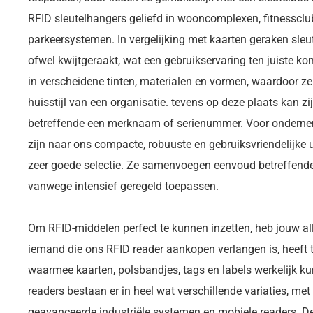
RFID sleutelhangers geliefd in wooncomplexen, fitnessclu
parkeersystemen. In vergelijking met kaarten geraken sleut
ofwel kwijtgeraakt, wat een gebruikservaring ten juiste ko
in verscheidene tinten, materialen en vormen, waardoor ze
huisstijl van een organisatie. tevens op deze plaats kan zi
betreffende een merknaam of serienummer. Voor onderneme
zijn naar ons compacte, robuuste en gebruiksvriendelijke 
zeer goede selectie. Ze samenvoegen eenvoud betreffend
vanwege intensief geregeld toepassen.
Om RFID-middelen perfect te kunnen inzetten, heb jouw al
iemand die ons RFID reader aankopen verlangen is, heeft 
waarmee kaarten, polsbandjes, tags en labels werkelijk k
readers bestaan er in heel wat verschillende variaties, me
geavanceerde industriële systemen en mobiele readers. De