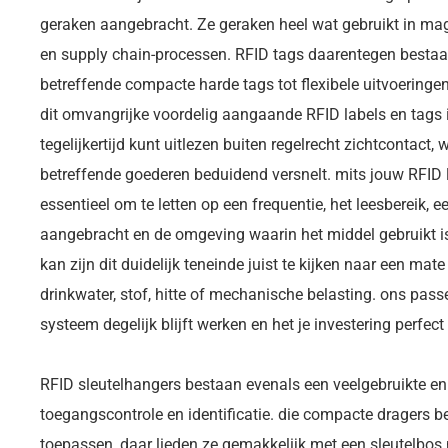
geraken aangebracht. Ze geraken heel wat gebruikt in mag
en supply chain-processen. RFID tags daarentegen bestaan
betreffende compacte harde tags tot flexibele uitvoering
dit omvangrijke voordelig aangaande RFID labels en tags i
tegelijkertijd kunt uitlezen buiten regelrecht zichtcontact, 
betreffende goederen beduidend versnelt. mits jouw RFID la
essentieel om te letten op een frequentie, het leesbereik,
aangebracht en de omgeving waarin het middel gebruikt is
kan zijn dit duidelijk teneinde juist te kijken naar een mate
drinkwater, stof, hitte of mechanische belasting. ons pas
systeem degelijk blijft werken en het je investering perfect
RFID sleutelhangers bestaan evenals een veelgebruikte e
toegangscontrole en identificatie. die compacte dragers 
toepassen, daar lieden ze gemakkelijk met een sleutelb