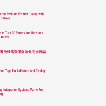
n for Evaluate Product Quality with
 Controls
m to Turn QC Photos into Decisions
 Arrives
 長續航電池維修費用會唔會高過後驅
tion Toys For Collectors And Display
g Integration Systems Matter For
ncy