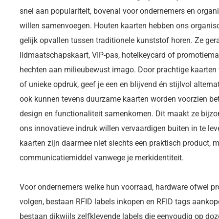
snel aan populariteit, bovenal voor ondernemers en organ
willen samenvoegen. Houten kaarten hebben ons organische
gelijk opvallen tussen traditionele kunststof horen. Ze ger
lidmaatschapskaart, VIP-pas, hotelkeycard of promotiem
hechten aan milieubewust imago. Door prachtige kaarten 
of unieke opdruk, geef je een en blijvend én stijlvol alterna
ook kunnen tevens duurzame kaarten worden voorzien bet
design en functionaliteit samenkomen. Dit maakt ze bijzo
ons innovatieve indruk willen vervaardigen buiten in te 
kaarten zijn daarmee niet slechts een praktisch product,
communicatiemiddel vanwege je merkidentiteit.
Voor ondernemers welke hun voorraad, hardware ofwel pr
volgen, bestaan RFID labels inkopen en RFID tags aankop
bestaan dikwijls zelfklevende labels die eenvoudig op do