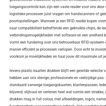
toegangscontrole kan zijn een vaste reader voor ons deur o
logistieke processen juist vragen om handscanners of geï
poortopstellingen. Wanneer je een RFID reader kopen overwe
naar compatibiliteit betreffende een gebruikte chips, de l
verbindingsmogelijkheden met software en een snelheid be
vormt een fundering over ons betrouwbaar RFID-systeem 
manier efficiënt je processen verlopen. Door echt te inves
voorkom je moeilijkheden en haal jouw dit maximale uit j
tevens plastic kaarten drukken blijft een gewilde selecti
hebben aan ons stevige, professionele en veelzijdige pas. 
standaard vanwege toegangskaarten, klantenpassen, led
blijvend, slijtvast en verlenen heel wat ruimte een strakke,
drukken mag in full colour, met afbeeldingen, logo’s, na