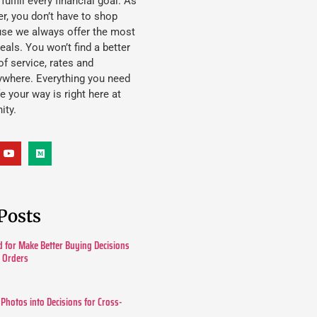
lfill every financial goal. As
, you don’t have to shop
use we always offer the most
eals. You won’t find a better
f service, rates and
ywhere. Everything you need
ife your way is right here at
ity.
Posts
 for Make Better Buying Decisions
r Orders
 Photos into Decisions for Cross-