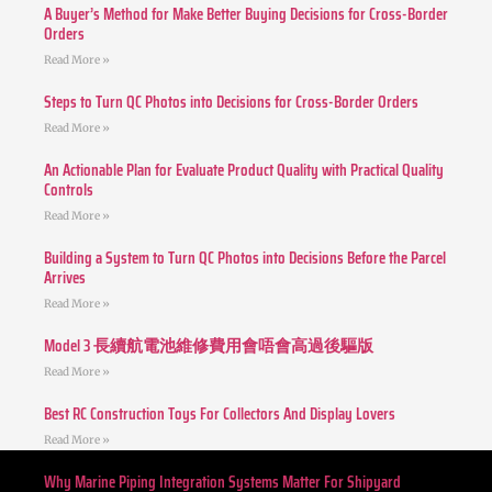
A Buyer’s Method for Make Better Buying Decisions for Cross-Border
Orders
Read More »
Steps to Turn QC Photos into Decisions for Cross-Border Orders
Read More »
An Actionable Plan for Evaluate Product Quality with Practical Quality
Controls
Read More »
Building a System to Turn QC Photos into Decisions Before the Parcel
Arrives
Read More »
Model 3 長續航電池維修費用會唔會高過後驅版
Read More »
Best RC Construction Toys For Collectors And Display Lovers
Read More »
Why Marine Piping Integration Systems Matter For Shipyard