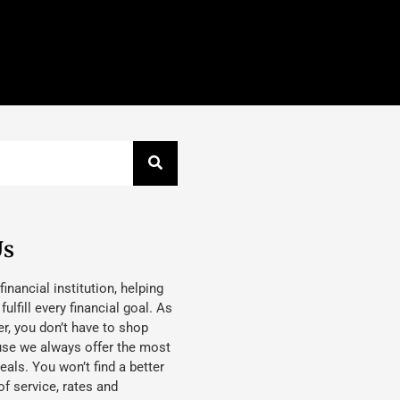
Us
 financial institution, helping
lfill every financial goal. As
, you don’t have to shop
use we always offer the most
eals. You won’t find a better
f service, rates and