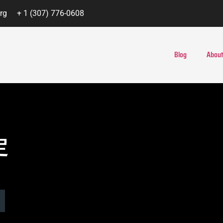
rg
+ 1 (307) 776-0608
Blog
About
定