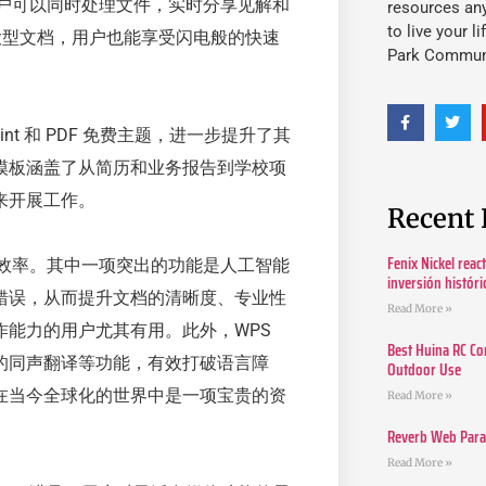
。用户可以同时处理文件，实时分享见解和
resources an
to live your l
使处理大型文档，用户也能享受闪电般的快速
Park Commun
werPoint 和 PDF 免费主题，进一步提升了其
模板涵盖了从简历和业务报告到学校项
来开展工作。
Recent 
Fenix Nickel reac
办公效率。其中一项突出的功能是人工智能
inversión histór
错误，从而提升文档的清晰度、专业性
Read More »
能力的用户尤其有用。此外，WPS
Best Huina RC Co
F 文件的同声翻译等功能，有效打破语言障
Outdoor Use
在当今全球化的世界中是一项宝贵的资
Read More »
Reverb Web Para 
Read More »