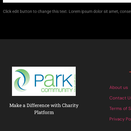
Click edit button to change this text. Lorem ipsum dolor sit amet, consec
Links
About us
Contact U
Make a Difference with Charity
Terms of 
Platform
Privacy Po