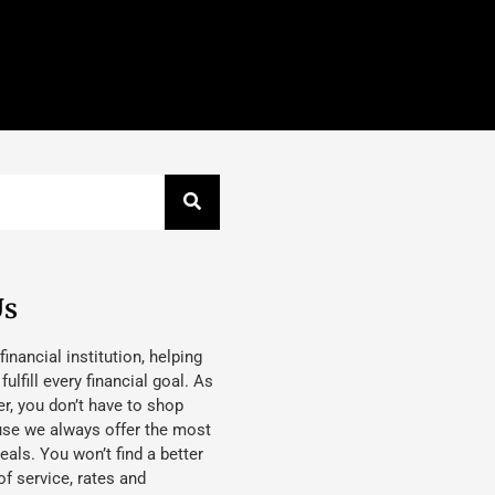
Us
 financial institution, helping
lfill every financial goal. As
, you don’t have to shop
use we always offer the most
eals. You won’t find a better
f service, rates and