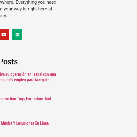
ywhere. Everything you need
ife your way is right here at
ity.
Posts
tiva su operación en Izabal con una
ica y más empleo para la región
nstruction Toys For Indoor And
Música Y Locuciones En Línea