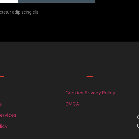
tetur adipiscing elit
Links
Cookies Privacy Policy
s
DMCA
Services
licy