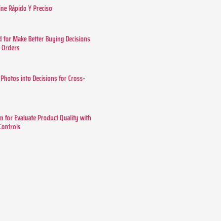
ine Rápido Y Preciso
 for Make Better Buying Decisions
r Orders
 Photos into Decisions for Cross-
n for Evaluate Product Quality with
 Controls