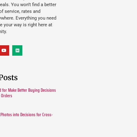
eals. You won’t find a better
f service, rates and
ywhere. Everything you need
ife your way is right here at
ity.
Posts
 for Make Better Buying Decisions
r Orders
 Photos into Decisions for Cross-