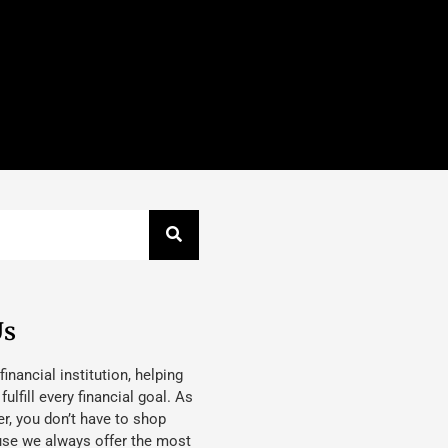
Us
 financial institution, helping
lfill every financial goal. As
, you don’t have to shop
use we always offer the most