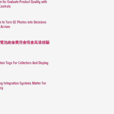
n for Evaluate Product Quality with
 Controls
m to Turn QC Photos into Decisions
 Arrives
 長續航電池維修費用會唔會高過後驅
tion Toys For Collectors And Display
g Integration Systems Matter For
ncy