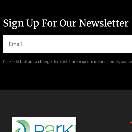
Sign Up For Our Newsletter
Click edit button to change this text. Lorem ipsum dolor sit amet, consec
Links