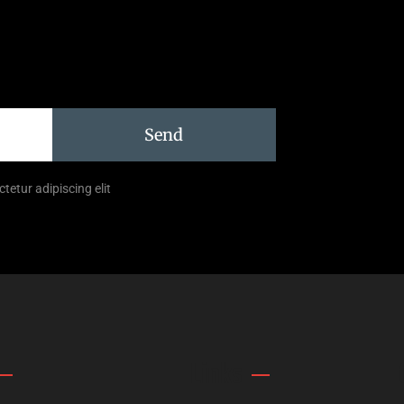
Send
tetur adipiscing elit
Links