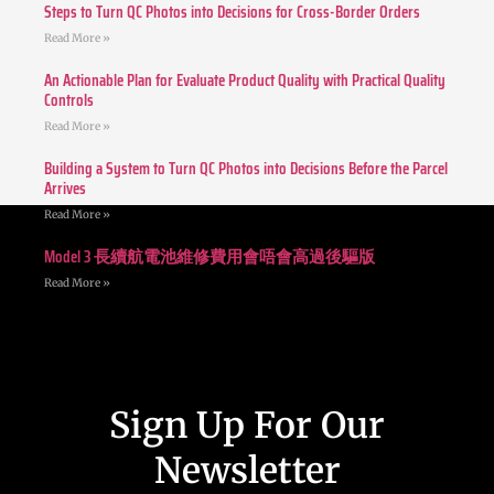
Steps to Turn QC Photos into Decisions for Cross-Border Orders
Read More »
An Actionable Plan for Evaluate Product Quality with Practical Quality
Controls
Read More »
Building a System to Turn QC Photos into Decisions Before the Parcel
Arrives
Read More »
Model 3 長續航電池維修費用會唔會高過後驅版
Read More »
Sign Up For Our
Newsletter