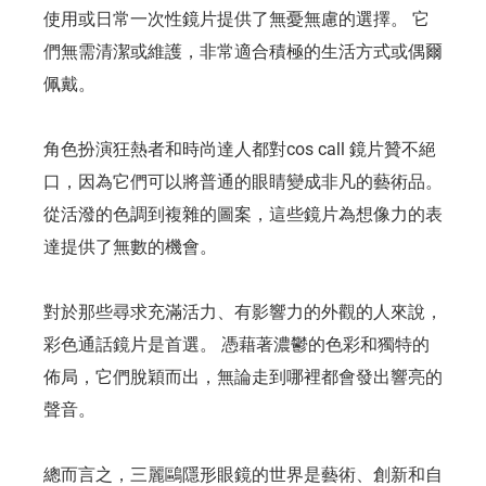
使用或日常一次性鏡片提供了無憂無慮的選擇。 它
們無需清潔或維護，非常適合積極的生活方式或偶爾
佩戴。
角色扮演狂熱者和時尚達人都對cos call 鏡片贊不絕
口，因為它們可以將普通的眼睛變成非凡的藝術品。
從活潑的色調到複雜的圖案，這些鏡片為想像力的表
達提供了無數的機會。
對於那些尋求充滿活力、有影響力的外觀的人來說，
彩色通話鏡片是首選。 憑藉著濃鬱的色彩和獨特的
佈局，它們脫穎而出，無論走到哪裡都會發出響亮的
聲音。
總而言之，三麗鷗隱形眼鏡的世界是藝術、創新和自