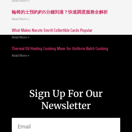
Read More »
輪椅的士預約約15分鐘到達？快速調度服務全解析
Read More »
What Makes Naruto Smriti Collectible Cards Popular
Read More »
Thermal Oil Heating Cooking Mixer for Uniform Batch Cooking
Read More »
Sign Up For Our
Newsletter