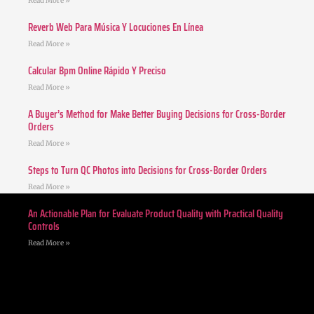
Read More »
Reverb Web Para Música Y Locuciones En Línea
Read More »
Calcular Bpm Online Rápido Y Preciso
Read More »
A Buyer’s Method for Make Better Buying Decisions for Cross-Border
Orders
Read More »
Steps to Turn QC Photos into Decisions for Cross-Border Orders
Read More »
An Actionable Plan for Evaluate Product Quality with Practical Quality
Controls
Read More »