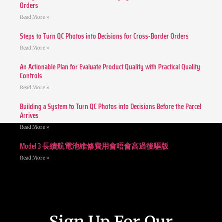
Orders
Read More »
Steps to Turn QC Photos into Decisions for Cross-Border Orders
Read More »
An Actionable Plan for Evaluate Product Quality with Practical Quality
Controls
Read More »
Building a System to Turn QC Photos into Decisions Before the Parcel
Arrives
Read More »
Model 3 長續航電池維修費用會唔會高過後驅版
Read More »