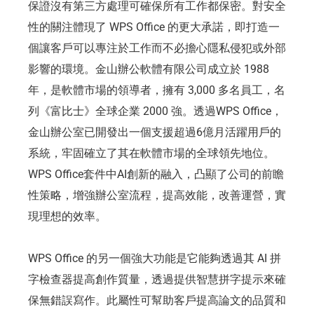
保證沒有第三方處理可確保所有工作都保密。對安全
性的關注體現了 WPS Office 的更大承諾，即打造一
個讓客戶可以專注於工作而不必擔心隱私侵犯或外部
影響的環境。金山辦公軟體有限公司成立於 1988
年，是軟體市場的領導者，擁有 3,000 多名員工，名
列《富比士》全球企業 2000 強。透過WPS Office，
金山辦公室已開發出一個支援超過6億月活躍用戶的
系統，牢固確立了其在軟體市場的全球領先地位。
WPS Office套件中AI創新的融入，凸顯了公司的前瞻
性策略，增強辦公室流程，提高效能，改善運營，實
現理想的效率。
WPS Office 的另一個強大功能是它能夠透過其 AI 拼
字檢查器提高創作質量，透過提供智慧拼字提示來確
保無錯誤寫作。此屬性可幫助客戶提高論文的品質和