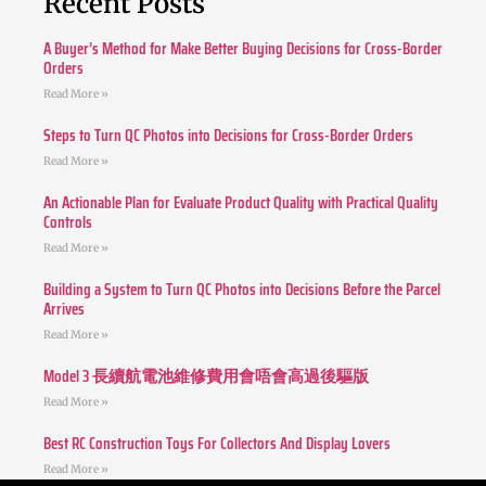
Recent Posts
A Buyer’s Method for Make Better Buying Decisions for Cross-Border
Orders
Read More »
Steps to Turn QC Photos into Decisions for Cross-Border Orders
Read More »
An Actionable Plan for Evaluate Product Quality with Practical Quality
Controls
Read More »
Building a System to Turn QC Photos into Decisions Before the Parcel
Arrives
Read More »
Model 3 長續航電池維修費用會唔會高過後驅版
Read More »
Best RC Construction Toys For Collectors And Display Lovers
Read More »