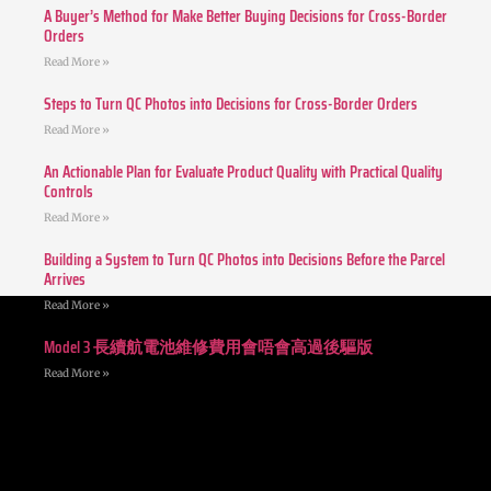
A Buyer’s Method for Make Better Buying Decisions for Cross-Border
Orders
Read More »
Steps to Turn QC Photos into Decisions for Cross-Border Orders
Read More »
An Actionable Plan for Evaluate Product Quality with Practical Quality
Controls
Read More »
Building a System to Turn QC Photos into Decisions Before the Parcel
Arrives
Read More »
Model 3 長續航電池維修費用會唔會高過後驅版
Read More »