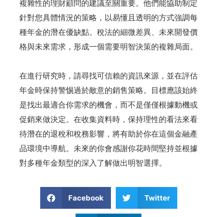
複雜性的理財顧問的建議至關重要。他們能協助制定
針對您具體情況的策略，以易懂且透明的方式強調每
種年金的潛在優缺點。稅法的細微差異、未來開發價
格與未來需求，形成一個需要明智決策的複雜局面。
在進行研究時，請尋找可信賴的資訊來源，並在評估
年金時保持警惕過於敵意的銷售策略。目標應該始終
是找出最適合你需求的機會，而不是僅僅根據動機或
促銷來做決定。在收集資料時，保持理性的看法來看
待潛在的退稅和稅務影響，將有助於你在這個金融產
品環境中導航。未來的你會感謝你花時間堅持並根據
對多種年金類型的深入了解做出明智選擇。
Facebook
Twitter