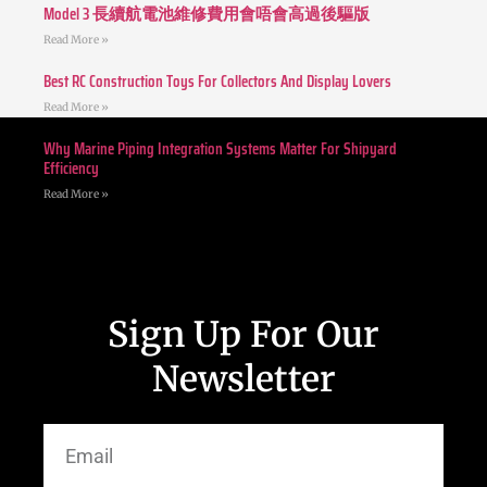
Model 3 長續航電池維修費用會唔會高過後驅版
Read More »
Best RC Construction Toys For Collectors And Display Lovers
Read More »
Why Marine Piping Integration Systems Matter For Shipyard
Efficiency
Read More »
Sign Up For Our
Newsletter