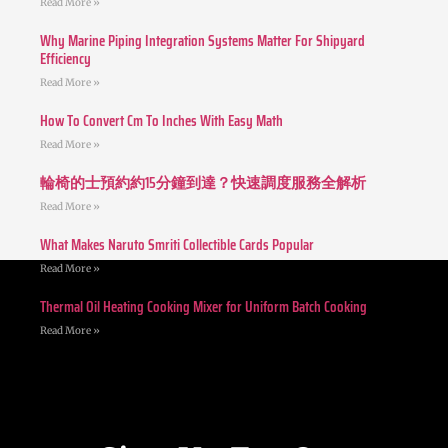
Read More »
Why Marine Piping Integration Systems Matter For Shipyard
Efficiency
Read More »
How To Convert Cm To Inches With Easy Math
Read More »
輪椅的士預約約15分鐘到達？快速調度服務全解析
Read More »
What Makes Naruto Smriti Collectible Cards Popular
Read More »
Thermal Oil Heating Cooking Mixer for Uniform Batch Cooking
Read More »