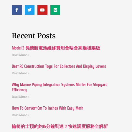
Recent Posts
Model 3 長續航電池維修費用會唔會高過後驅版
Read More »
Best RC Construction Toys For Collectors And Display Lovers
Read More »
Why Marine Piping Integration Systems Matter For Shipyard
Efficiency
Read More »
How To Convert Cm To Inches With Easy Math
Read More »
輪椅的士預約約15分鐘到達？快速調度服務全解析