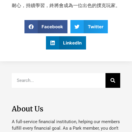
耐心，持續學習，終將會成為一位出色的撲克玩家。
Facebook
Twitter
LinkedIn
About Us
A full-service financial institution, helping our members
fulfill every financial goal. As a Park member, you don’t