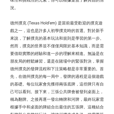
味性和挑戰性的元素，你可以根據桌規了解具體的情
況。
德州撲克 (Texas Hold’em) 是當前最受歡迎的撲克遊
戲之一，這也是許多人初學撲克時的首選。對於新手
來說，了解撲克的基本玩法和規則是學習的第一步。
然而，撲克的世界並不僅僅局限於基本知識，而是需
要借助實際的經驗和進一步的理解來精進。無論是在
朋友局的輕鬆練習，還是在賭場中的緊張對決，掌握
德州撲克的發牌流程和下注策略都是非常重要的。首
先，在德州撲克的每一局中，發牌的過程是這個遊戲
的基礎。每位玩家會先獲得兩張底牌，這些牌只有自
己可以看到。接下來，三張公共牌會被發到桌面上，
稱為翻牌。之後再逐一發出轉牌和河牌，最終玩家需
根據手中和桌面的牌組合出最佳的五張牌。這種結合