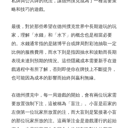
私牌與公共牌的玩法，讓德州撲克成為了一種需要策
略和技巧的遊戲。
最後，對於那些希望在德州撲克世界中長期遊玩的玩
家，理解「水錢」和「水下」的概念也是相當必要
的。水錢通常指的是賭博平台或牌局對彩池抽取一定
比例的服務費用，而水下則是指因抽水和波動而長期
表現未達到預期的情況。這些隱藏成本需要新手在遊
戲過程中有所了解，否則即使你在牌技上不斷提升，
也可能因為成本的影響而始終與贏利無緣。
在德州撲克中，每一局遊戲的開始，會有兩位玩家需
要放置強制下注，這被稱為「盲注」。小盲是莊家的
左側第一位玩家所放置的注，而大盲則是緊接著小盲
的那位玩家所放的注。這兩筆注金是遊戲運行的起始