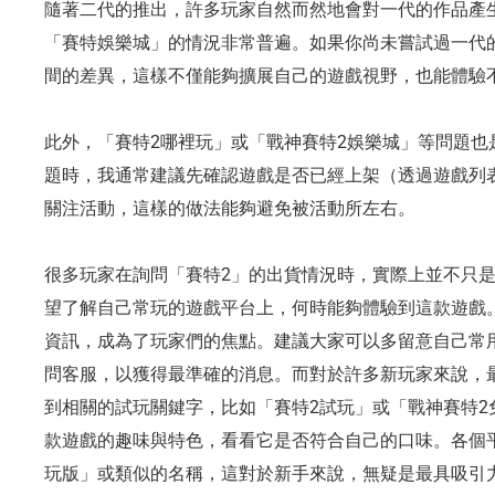
隨著二代的推出，許多玩家自然而然地會對一代的作品產
「賽特娛樂城」的情況非常普遍。如果你尚未嘗試過一代
間的差異，這樣不僅能夠擴展自己的遊戲視野，也能體驗
此外，「賽特2哪裡玩」或「戰神賽特2娛樂城」等問題也
題時，我通常建議先確認遊戲是否已經上架（透過遊戲列
關注活動，這樣的做法能夠避免被活動所左右。
很多玩家在詢問「賽特2」的出貨情況時，實際上並不只
望了解自己常玩的遊戲平台上，何時能夠體驗到這款遊戲
資訊，成為了玩家們的焦點。建議大家可以多留意自己常
問客服，以獲得最準確的消息。而對於許多新玩家來說，
到相關的試玩關鍵字，比如「賽特2試玩」或「戰神賽特2
款遊戲的趣味與特色，看看它是否符合自己的口味。各個
玩版」或類似的名稱，這對於新手來說，無疑是最具吸引