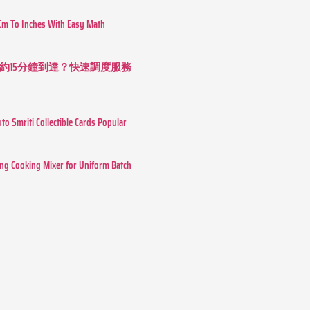
Cm To Inches With Easy Math
約15分鐘到達？快速調度服務
o Smriti Collectible Cards Popular
ing Cooking Mixer for Uniform Batch