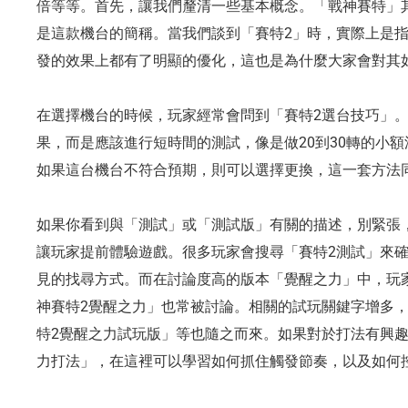
倍等等。首先，讓我們釐清一些基本概念。「戰神賽特」
是這款機台的簡稱。當我們談到「賽特2」時，實際上是
發的效果上都有了明顯的優化，這也是為什麼大家會對其
在選擇機台的時候，玩家經常會問到「賽特2選台技巧」
果，而是應該進行短時間的測試，像是做20到30轉的小
如果這台機台不符合預期，則可以選擇更換，這一套方法
如果你看到與「測試」或「測試版」有關的描述，別緊張
讓玩家提前體驗遊戲。很多玩家會搜尋「賽特2測試」來
見的找尋方式。而在討論度高的版本「覺醒之力」中，玩
神賽特2覺醒之力」也常被討論。相關的試玩關鍵字增多，
特2覺醒之力試玩版」等也隨之而來。如果對於打法有興趣
力打法」，在這裡可以學習如何抓住觸發節奏，以及如何