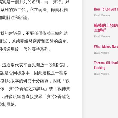
其實是一個系列的名稱，而「賽特」只
How To Convert 
指系列的第二代，它在玩法、節奏和觸
Read More »
如此關注和討論。
輪椅的士預約
全解析
。我的建議是，不要僅僅依賴三轉的結
Read More »
額測試，以感受觸發密度和回饋的節奏。
What Makes Narut
同樣適用於一代的賽特系列。
Read More »
Thermal Oil Heat
，這通常代表平台先開放一段測試期，
Cooking
確認是否同樣版本，因此這也是一種常
Read More »
家對此版本的研究十分熱衷，因此「戰
像「賽特2覺醒之力試玩」或「戰神賽
，許多玩家會直接搜尋「賽特2覺醒之
控制風險。