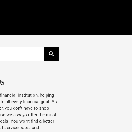
Us
 financial institution, helping
lfill every financial goal. As
, you don’t have to shop
use we always offer the most
eals. You won’t find a better
f service, rates and