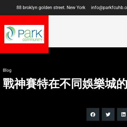
88 broklyn golden street. New York
info@parkfcuhb.o
Blog
戰神賽特在不同娛樂城