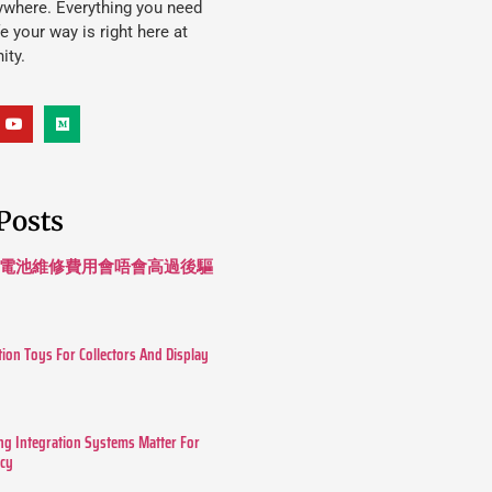
ywhere. Everything you need
ife your way is right here at
ity.
Posts
 長續航電池維修費用會唔會高過後驅
tion Toys For Collectors And Display
g Integration Systems Matter For
ncy