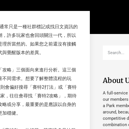
這通常只是一種社群標記或找日文資訊的
潮，許多玩家也會回頭關注一代，所以
是理所當然的。如果您之前還沒有接觸
代與覺醒版本的差異。
「攻略」三個面向來進行分析。這三個
著不同需求。想要了解整體流程的玩
About 
則會偏好搜尋「賽特2打法」或「賽特
A full-service
家，往往會尋找「賽特2攻略」，期待
our members fu
攻略或分享，最重要的是應該以自身的
a Park member
around, beca
更加穩健。
competitive d
combination o