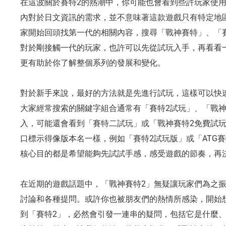
在這波關於賽特2的熱潮中，你可能也會看到些許玩家使用
內對於日文資訊的需求，並不意味著這款遊戲只有特定地
家開始回頭找第一代的相關內容，搜尋「戰神賽特」、「
對於剛接觸一代的玩家，也許可以先從試玩入手，再看看
更有助於你了解整個系列的發展和變化。
對於新手來說，最好的方法就是先進行試玩，這樣可以快
大家經常搜索的關鍵字組合通常有「賽特2試玩」、「戰神
入，可能還會看到「賽特二試玩」或「戰神賽特2免費試
口標示得像版本名一樣，例如「賽特2試玩版」或「ATG
核心目的都是希望能夠先試試手感，感受遊戲的節奏，再
在近期的遊戲話題中，「戰神賽特2」無疑讓玩家們為之
討論和各種提問。或許你也被朋友們的熱情所感染，開始
到「賽特2」，必然會引發一連串的疑問，包括它是什麼