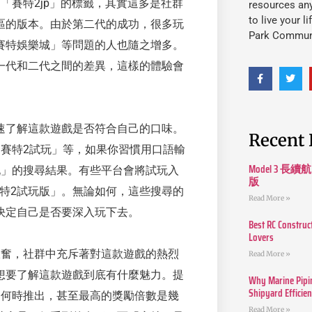
「賽特2jp」的標籤，其實這多是社群
resources an
to live your l
區的版本。由於第二代的成功，很多玩
Park Commun
賽特娛樂城」等問題的人也隨之增多。
一代和二代之間的差異，這樣的體驗會
速了解這款遊戲是否符合自己的口味。
Recent 
賽特2試玩」等，如果你習慣用口語輸
Model 3
玩」的搜尋結果。有些平台會將試玩入
版
賽特2試玩版」。無論如何，這些搜尋的
Read More »
決定自己是否要深入玩下去。
Best RC Construc
Lovers
振奮，社群中充斥著對這款遊戲的熱烈
Read More »
想要了解這款遊戲到底有什麼魅力。提
Why Marine Pipin
Shipyard Efficie
、何時推出，甚至最高的獎勵倍數是幾
Read More »