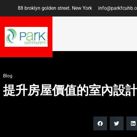
88 broklyn golden street. New York
info@parkfcuhb.o
Blog
提升房屋價值的室內設