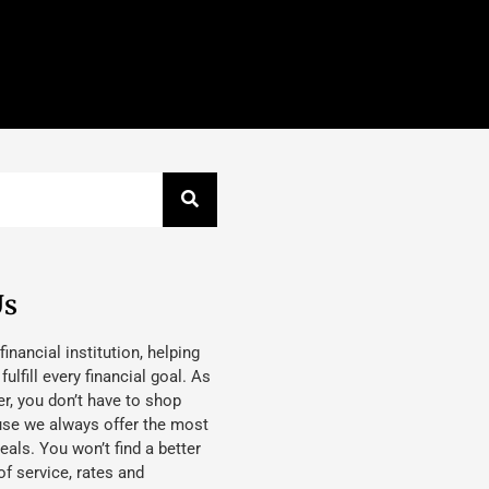
Us
 financial institution, helping
lfill every financial goal. As
, you don’t have to shop
use we always offer the most
eals. You won’t find a better
f service, rates and