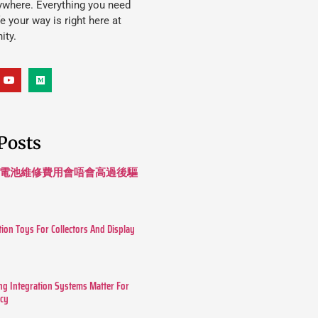
ywhere. Everything you need
ife your way is right here at
ity.
Posts
 長續航電池維修費用會唔會高過後驅
tion Toys For Collectors And Display
g Integration Systems Matter For
ncy