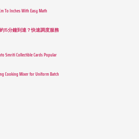
Cm To Inches With Easy Math
約15分鐘到達？快速調度服務
o Smriti Collectible Cards Popular
ing Cooking Mixer for Uniform Batch