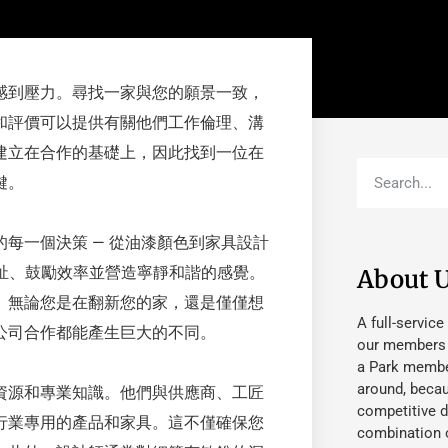
感到壓力。尋找一家與您的願景一致，
和評價可以提供有關他們工作倫理、溝
建立在合作的基礎上，因此找到一位在
鍵。
每一個決策 — 從油漆顏色到家具設計
祉、鼓勵效率並營造寧靜和諧的感覺。
About 
。無論您是在翻新您的家，還是僅僅想
A full-service
公司合作都能產生巨大的不同。
our members fu
a Park member
around, beca
資源和專業知識。他們與供應商、工匠
competitive d
行業專用的產品和家具。這不僅確保您
combination o