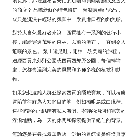
濱長廊，那裡遍布著繁忙的魚類和貝類餐廳以及迷人
的商店？ 品嚐新鮮的特色海鮮，衝浪購買紀念品，
或只是沉浸在輕鬆的氛圍中，欣賞港口裡的釣魚船。
對於大自然愛好者來說，西貢擁有一系列的健行小
徑，蜿蜒穿過茂密的森林、以前的瀑布，一直到令人
驚嘆的景色。 繫上遠足鞋，開始一段美麗的旅程，
途經西貢東郊野公園或西貢西郊野公園，每個轉彎
處，您都會遇到完美的風景和多種多樣的植被和動
物。
如果您想遠離人群並探索西貢的隱藏寶藏，可以考慮
冒險前往鮮為人知的目的地，例如橋咀島或白臘灣。
這些僻靜的地點擁有私人海灘、寧靜的潟湖和完美的
浮潛地點，為一天的休閒和探索提供了絕佳的背景。
無論您是在尋找豪華飯店、舒適的賓館還是經濟實惠