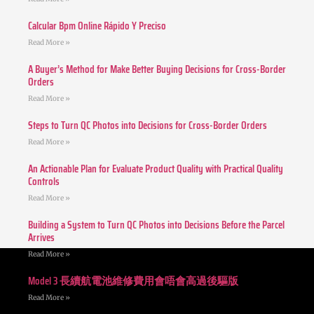
Calcular Bpm Online Rápido Y Preciso
Read More »
A Buyer’s Method for Make Better Buying Decisions for Cross-Border
Orders
Read More »
Steps to Turn QC Photos into Decisions for Cross-Border Orders
Read More »
An Actionable Plan for Evaluate Product Quality with Practical Quality
Controls
Read More »
Building a System to Turn QC Photos into Decisions Before the Parcel
Arrives
Read More »
Model 3 長續航電池維修費用會唔會高過後驅版
Read More »