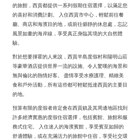
的旅館，西貢都提供一系列假期住宿選擇，以滿足您
的喜好和消費計劃。 入住西貢市中心，輕鬆前往餐
廳、商店和海濱目的地，或前往僻靜的休息處，忘記
風景如畫的海岸線，享受真正身臨其境的大自然體
驗。
對於想要揮霍的人來說，西貢半島度假村和陽明山莊
等豪華酒店提供世界一流的設施、令人驚嘆的海景和
無與倫比的熱情好客。 盡情享受水療護理、精緻美
食和戶外活動，所有這些都可輕鬆抵達西貢的主要目
的地。
預算有限的度假者肯定會在西貢鎮及其周邊地區找到
許多經濟實惠的度假住宿選擇，包括賓館、旅館和服
務式住宅。 入住迷人的海濱賓館，享受賓至如歸的
舒適體驗，或在充滿活力的旅館中住宿，享受社交環