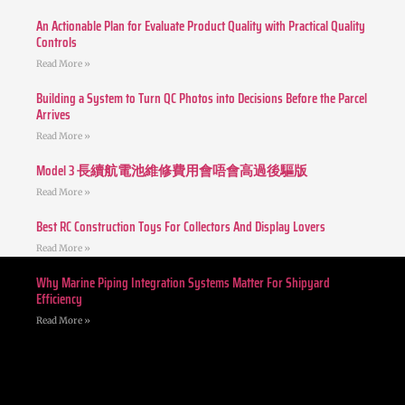
An Actionable Plan for Evaluate Product Quality with Practical Quality
Controls
Read More »
Building a System to Turn QC Photos into Decisions Before the Parcel
Arrives
Read More »
Model 3 長續航電池維修費用會唔會高過後驅版
Read More »
Best RC Construction Toys For Collectors And Display Lovers
Read More »
Why Marine Piping Integration Systems Matter For Shipyard
Efficiency
Read More »