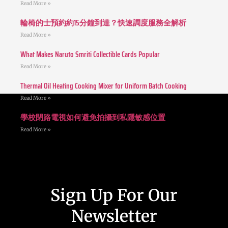
Read More »
輪椅的士預約約15分鐘到達？快速調度服務全解析
Read More »
What Makes Naruto Smriti Collectible Cards Popular
Read More »
Thermal Oil Heating Cooking Mixer for Uniform Batch Cooking
Read More »
學校閉路電視如何避免拍攝到私隱敏感位置
Read More »
Sign Up For Our
Newsletter