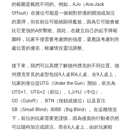
的範圍是截然不同的。例如，AJo（Ace-Jack
Offsuit）在後位可能是一個相對舒適的開池或加注
的選擇，但在前位可能就顯得尷尬，因為它可能會被
比它更強的A所擊敗。因此，在建立自己的起手牌範
圍時，玩家不僅需要考慮牌的強度，還應該考慮到所
處位置的優劣，根據情況靈活調整。
接下來，我們可以具體了解德州撲克的不同位置。德
州撲克常見的桌型包括9人桌和6人桌。在9人桌上，
玩家的座位從UTG（Under the Gun）開始，依次為
UTG+1、UTG+2（前位）、LJ/HJ（中位）、
CO（Cutoff）、BTN（按鈕或後位）以及盲注
SB（Small Blind）和BB（Big Blind）。在這種情況
下，前位的玩家需要更謹慎，因為後面的行動者仍然
可以隨時加注或跟注。而在6人桌上，由於玩家較