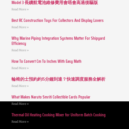
Model 3 長續航電池維修費用會唔會高過後驅版
Read More »
Best RC Construction Toys For Collectors And Display Lovers
Read More »
Why Marine Piping Integration Systems Matter For Shipyard
Efficiency
Read More »
How To Convert Cm To Inches With Easy Math
Read More »
輪椅的士預約約15分鐘到達？快速調度服務全解析
Read More »
What Makes Naruto Smriti Collectible Cards Popular
Read More »
Thermal Oil Heating Cooking Mixer for Uniform Batch Cooking
Read More »