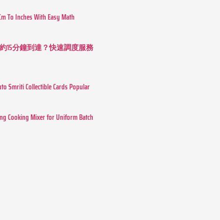
Cm To Inches With Easy Math
約15分鐘到達？快速調度服務
o Smriti Collectible Cards Popular
ing Cooking Mixer for Uniform Batch