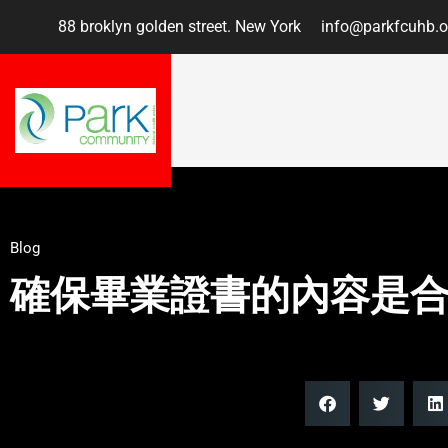
88 broklyn golden street. New York
info@parkfcuhb.o
Blog
確保畢業證書的內容是