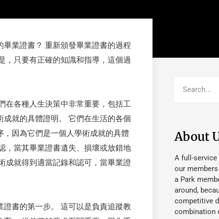
的畢業證書？ 重新頒發畢業證書的過程
但是，只要有正確的知識和指導，這個過
它們在各種人生決策中非常重要，包括工
術成就的具體證明。 它們在生活的各個
序，因為它們是一個人學術成就的具體
About 
承認，當其畢業證書遺失、損壞或放錯地
A full-service
學術成就得到適當記錄和認可，當畢業證
our members fu
a Park member
around, beca
competitive d
業證書的第一步。 這可以是負責追蹤教
combination o