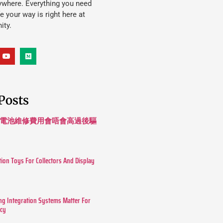
ywhere. Everything you need
ife your way is right here at
ity.
Posts
 長續航電池維修費用會唔會高過後驅
tion Toys For Collectors And Display
g Integration Systems Matter For
ncy