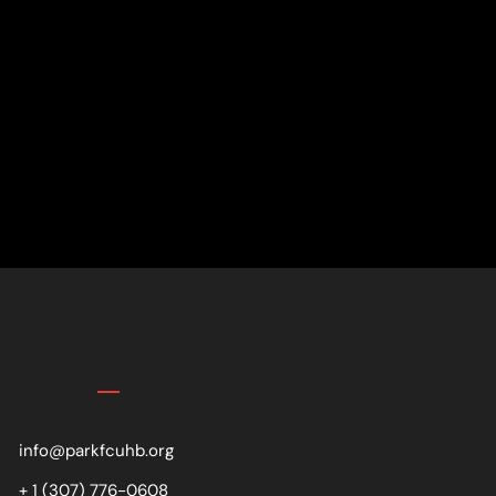
Contact
info@parkfcuhb.org
+ 1 (307) 776-0608