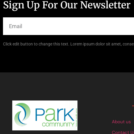
Sign Up For Our Newsletter
Click edit button to change this text. Lorem ipsum dolor sit amet, consec
Links
About us
Contact U