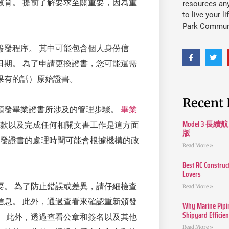
教育。 提前了解要求至關重要，因為重
resources an
to live your l
Park Commun
簽發程序。 其中可能包含個人身份信
日期。 為了申請更換證書，您可能還需
果有的話）原始證書。
Recent 
頒發畢業證書所涉及的管理步驟。
畢業
Model 3
付款以及完成任何相關文書工作是這方面
版
頒發證書的處理時間可能會根據機構的政
Read More »
Best RC Construc
Lovers
要。 為了防止錯誤或差異，請仔細檢查
Read More »
信息。 此外，通過查看來確認重新頒發
Why Marine Pipin
Shipyard Efficie
。 此外，透過查看公章和簽名以及其他
Read More »