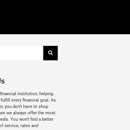
Us
 financial institution, helping
lfill every financial goal. As
, you don’t have to shop
use we always offer the most
eals. You won’t find a better
f service, rates and