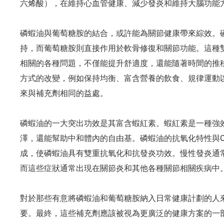
六烯酸），在維持心血管健康、減少發炎和維持大腦功能
磷蝦油與葡萄糖胺的結合，或許能為關節健康帶來綜效。
持，而葡萄糖胺則直接作用於軟骨修復和關節功能。這種
相關的各種問題，不僅能提升舒適度，還能隨著時間的推
方式的改變，例如保持均衡、富含營養的飲食、規律運動
來與補充劑相同的益處。
磷蝦油的一大突出功效是其富含蝦紅素。蝦紅素是一種強
澤，還能幫助中和體內的自由基。磷蝦油的抗氧化特性與Om
成，使磷蝦油具有雙重抗氧化和抗發炎功效。慢性發炎通
而這些症狀通常出現在關節炎和其他各種關節相關疾病中
對於那些有意將磷蝦油和葡萄糖胺納入日常健康計劃的人
要。最終，這些補充劑應該被視為更廣泛的健康方案的一