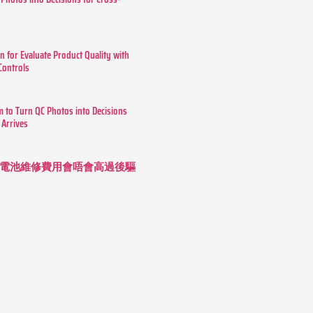
n for Evaluate Product Quality with
 Controls
m to Turn QC Photos into Decisions
 Arrives
 長續航電池維修費用會唔會高過後驅