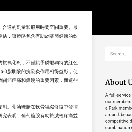
，合適的劑量和服用時間至關重要。最
評估，該策略包含有助於關節健康的飲
的抗氧化劑，不僅賦予磷蝦獨特的紅色
a-3脂肪酸的抗發炎作用相得益彰，使
致關節疼痛和僵硬的重要因素，而這些
About 
A full-service
our members fu
充劑。葡萄糖胺在軟骨組織修復中發揮
a Park member
around, beca
研究表明，葡萄糖胺有助於減輕疼痛並
competitive d
combination o