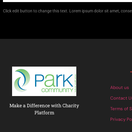
Click edit button to change this text. Lorem ipsum dolor sit amet, consec
Links
About us
Contact U
Make a Difference with Charity
Terms of 
Platform
Privacy Po