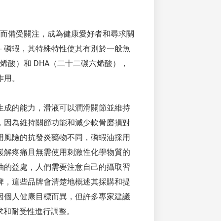
物質而備受關注，成為健康愛好者和尋求關
－磷蝦，其特殊特性使其有別於一般魚
碳五烯酸）和 DHA（二十二碳六烯酸），
作用。
生成的能力，滑液可以潤滑關節並維持
，因為維持關節功能和減少軟骨磨損對
用風險的抗發炎藥物不同，磷蝦油採用
緩解疼痛且無需使用刺激性化學物質的
油的益處，人們需要注意自己的攝取習
牌，這些品牌會清楚地概述其採購和提
因個人健康目標而異，但許多專家建議
人需求和耐受性進行調整。