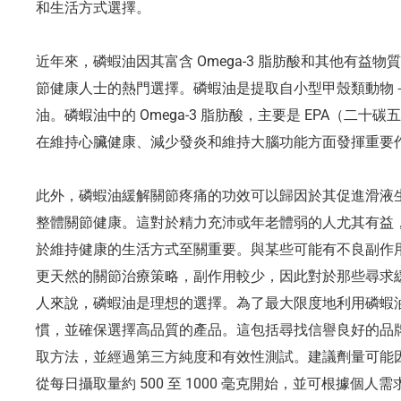
和生活方式選擇。
近年來，磷蝦油因其富含 Omega-3 脂肪酸和其他有益
節健康人士的熱門選擇。磷蝦油是提取自小型甲殼類動物
油。磷蝦油中的 Omega-3 脂肪酸，主要是 EPA（二十
在維持心臟健康、減少發炎和維持大腦功能方面發揮重要
此外，磷蝦油緩解關節疼痛的功效可以歸因於其促進滑液
整體關節健康。這對於精力充沛或年老體弱的人尤其有益
於維持健康的生活方式至關重要。與某些可能有不良副作
更天然的關節治療策略，副作用較少，因此對於那些尋求
人來說，磷蝦油是理想的選擇。為了最大限度地利用磷蝦
慣，並確保選擇高品質的產品。這包括尋找信譽良好的品
取方法，並經過第三方純度和有效性測試。建議劑量可能
從每日攝取量約 500 至 1000 毫克開始，並可根據個