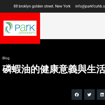
88 broklyn golden street. New York
info@parkfcuhb.o
Blog
磷蝦油的健康意義與生