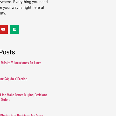
ywhere. Everything you need
ife your way is right here at
ity.
Posts
Música Y Locuciones En Línea
ine Rápido Y Preciso
 for Make Better Buying Decisions
r Orders
 Photos into Decisions for Cross-