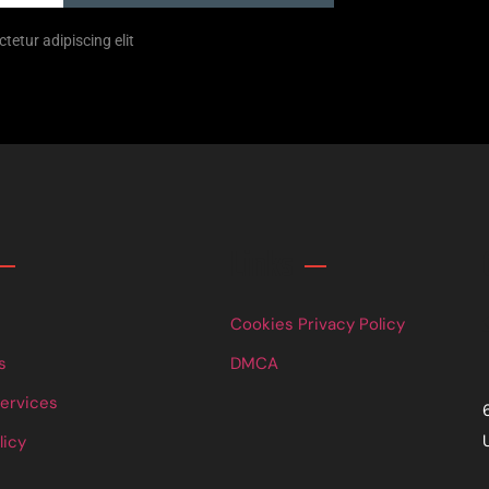
tetur adipiscing elit
Links
Cookies Privacy Policy
s
DMCA
Services
licy