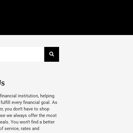
Us
 financial institution, helping
lfill every financial goal. As
, you don’t have to shop
use we always offer the most
eals. You won’t find a better
f service, rates and