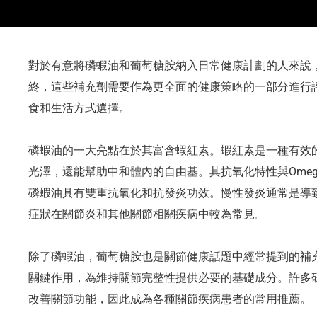
對於有意將磷蝦油和葡萄糖胺納入日常健康計劃的人來說
終，這些補充劑需要作為更全面的健康策略的一部分進行
食和生活方式選擇。
磷蝦油的一大亮點在於其富含蝦紅素。蝦紅素是一種有效
光澤，還能幫助中和體內的自由基。其抗氧化特性與Omeg
磷蝦油具有雙重抗氧化和抗發炎功效。慢性發炎通常是導
症狀在關節炎和其他關節相關疾病中較為常見。
除了磷蝦油，葡萄糖胺也是關節健康話題中經常提到的補
關鍵作用，為維持關節完整性提供必要的基礎成分。許多
改善關節功能，因此成為各種關節疾病患者的常用推薦。