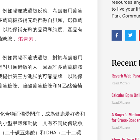
resources an
to live your l
，例如腸痛或過敏反應。考慮服用葡萄
Park Commun
多葡萄糖胺補充劑都源自貝類。選擇葡
，以確保補充劑的品質和純度。產品有
萄糖胺，
蝦青素
。
，例如胃腸不適或過敏。對於考慮服用
Recent 
是對貝類過敏的人，因為許多葡萄糖胺
Reverb Web Para 
找提供第三方測試的可靠品牌，以確保
Read More »
萄糖胺、鹽酸葡萄糖胺和N-乙醯葡萄
Calcular Bpm Onl
Read More »
A Buyer’s Method
有益化合物而備受關注，成為健康愛好者和
for Cross-Borde
的小型甲殼類動物，具有不同於傳統魚
Read More »
PA（二十碳五烯酸）和 DHA（二十二碳
Steps to Turn QC