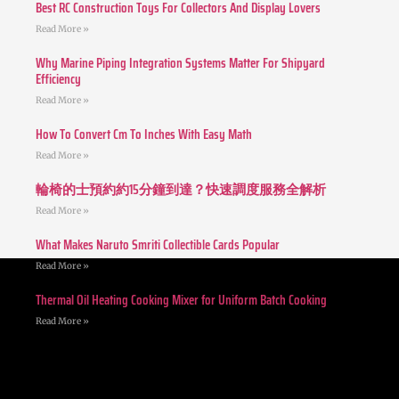
Best RC Construction Toys For Collectors And Display Lovers
Read More »
Why Marine Piping Integration Systems Matter For Shipyard
Efficiency
Read More »
How To Convert Cm To Inches With Easy Math
Read More »
輪椅的士預約約15分鐘到達？快速調度服務全解析
Read More »
What Makes Naruto Smriti Collectible Cards Popular
Read More »
Thermal Oil Heating Cooking Mixer for Uniform Batch Cooking
Read More »