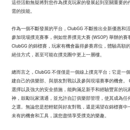
這些活動無疑將對您作為撲克玩家的發展起到至關重要的
需的技能。
作為一個不斷發展的平台，ClubGG 不斷推出全新優惠
參加現場撲克賽事，例如世界撲克大賽 (WSOP) 舉辦
ClubGG 的錦標賽，玩家有機會贏得參賽席位，體驗高
絕佳方式，甚至可能在撲克圈中更上一層樓。
總而言之，ClubGG 不僅僅是一個線上撲克平台；它是
建自己的俱樂部、與朋友對戰以及參與現場賽事的機會。 Cl
選擇以及強大的安全措施，能夠滿足新手和經驗豐富的玩家的需
神，鼓勵玩家溝通，並允許自訂俱樂部管理，使其成為任
之選。無論您是想輕鬆與好友對戰，還是渴望在錦標賽中一展
未有的機會和工具，讓您盡情享受撲克的樂趣。