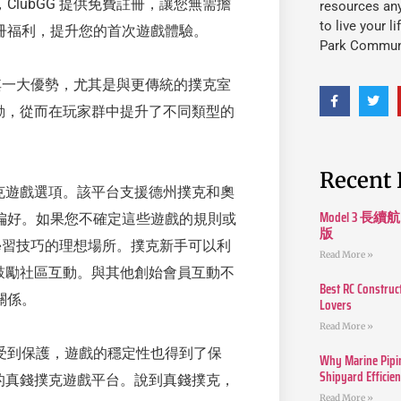
lubGG 提供免費註冊，讓您無需擔
resources an
to live your l
冊福利，提升您的首次遊戲體驗。
Park Commun
是其一大優勢，尤其是與更傳統的撲克室
互動，從而在玩家群中提升了不同類型的
Recent 
撲克遊戲選項。該平台支援德州撲克和奧
Model 3
偏好。如果您不確定這些遊戲的規則或
版
手學習技巧的理想場所。撲克新手可以利
Read More »
並鼓勵社區互動。與其他創始會員互動不
Best RC Construc
關係。
Lovers
Read More »
受到保護，遊戲的穩定性也得到了保
Why Marine Pipin
Shipyard Efficie
全的真錢撲克遊戲平台。說到真錢撲克，
Read More »