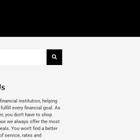
Us
 financial institution, helping
lfill every financial goal. As
, you don’t have to shop
use we always offer the most
eals. You won’t find a better
f service, rates and