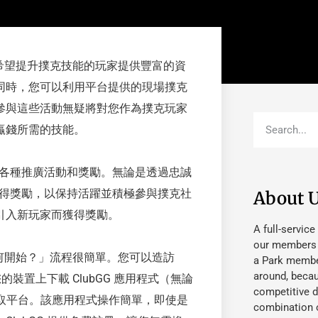
為希望提升撲克技能的玩家提供豐富的資
同時，您可以利用平台提供的現場撲克
參與這些活動無疑將對您作為撲克玩家
贏錢所需的技能。
供各種推廣活動和獎勵。無論是透過忠誠
獲得獎勵，以保持活躍並積極參與撲克社
About 
引入新玩家而獲得獎勵。
A full-service
our members fu
如何開始？」流程很簡單。您可以造訪
a Park member
around, beca
裝置上下載 ClubGG 應用程式（無論
competitive d
地輕鬆存取平台。該應用程式操作簡單，即使是
combination o