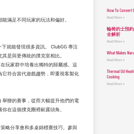
How To Convert 
Read More »
都能滿足不同玩家的玩法和偏好。
輪椅的士預約
全解析
Read More »
下就能發現很多資訊。 ClubGG 專注
What Makes Narut
尤其是與更傳統的撲克室相比。
Read More »
從而在玩家群中培養出獨特的歸屬感。這
Thermal Oil Heat
為它符合當代遊戲趨勢，即重視客製化
Cooking
Read More »
P) 舉辦的賽事，從而大幅提升他們的電
讓你在這個撲克圈裡嶄露頭角。
包括策略分享會和多桌錦標賽技巧。參與