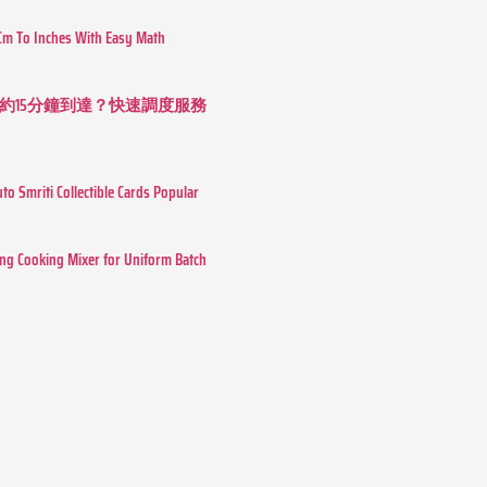
Cm To Inches With Easy Math
約15分鐘到達？快速調度服務
o Smriti Collectible Cards Popular
ing Cooking Mixer for Uniform Batch