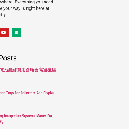
ywhere. Everything you need
ife your way is right here at
ity.
Posts
 長續航電池維修費用會唔會高過後驅
tion Toys For Collectors And Display
g Integration Systems Matter For
ncy