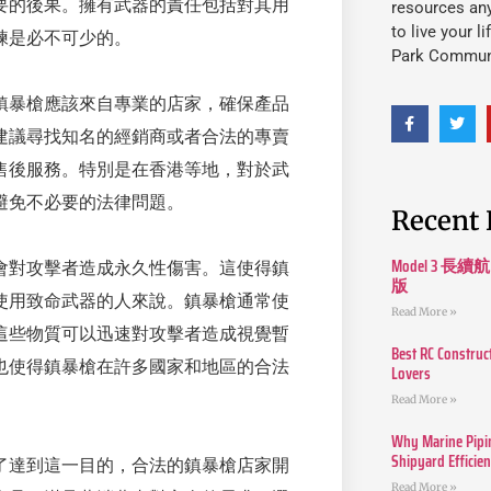
要的後果。擁有武器的責任包括對其用
resources an
to live your l
練是必不可少的。
Park Commun
鎮暴槍應該來自專業的店家，確保產品
建議尋找知名的經銷商或者合法的專賣
售後服務。特別是在香港等地，對於武
避免不必要的法律問題。
Recent 
Model 3
會對攻擊者造成永久性傷害。這使得鎮
版
使用致命武器的人來說。鎮暴槍通常使
Read More »
這些物質可以迅速對攻擊者造成視覺暫
Best RC Construc
也使得鎮暴槍在許多國家和地區的合法
Lovers
Read More »
Why Marine Pipin
Shipyard Efficie
了達到這一目的，合法的鎮暴槍店家開
Read More »