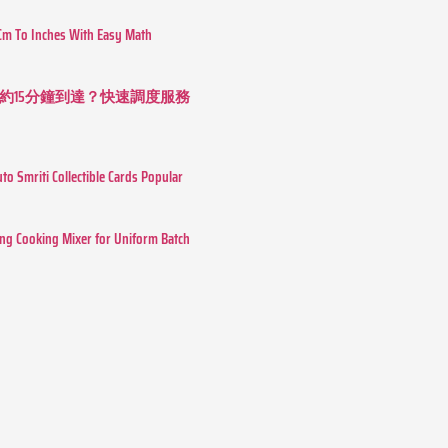
Cm To Inches With Easy Math
約15分鐘到達？快速調度服務
o Smriti Collectible Cards Popular
ing Cooking Mixer for Uniform Batch