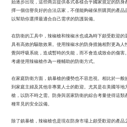
始逐步出現，這些商店提供各式各樣合乎國家規定的防身
擇一個信譽良好的合法店家，不僅能夠確保所購買的產品
以幫助你選擇最適合自己需求的防護裝備。
在防衛的工具中，辣椒槍和辣椒水也成為時下頗受歡迎的
具有高效的驅散效果。使用辣椒水的防身措施相對更為人
覺與呼吸系統，造成暫時的失能，而不會造成致命的傷害
考慮使用辣椒槍作為一種輔助的防衛方式。
在家庭防衛方面，鎮暴槍的優勢也不容忽視。相比於一般
到家庭主婦及其他非專業人士的歡迎。尤其是在美國等地
槍，以防不時之需。防身與居家防衛的綜合考量使得這類
種常見的安全設備。
除了鎮暴槍，辣椒槍也是現在防身市場上頗受歡迎的產品