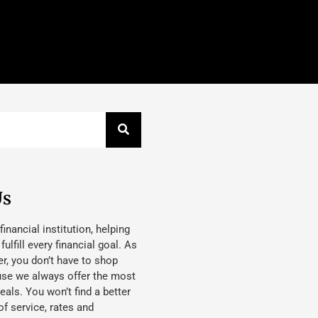
Us
 financial institution, helping
lfill every financial goal. As
, you don’t have to shop
use we always offer the most
eals. You won’t find a better
f service, rates and