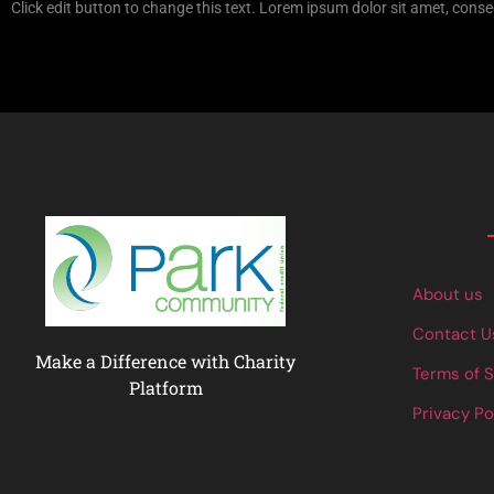
Click edit button to change this text. Lorem ipsum dolor sit amet, consec
Links
About us
Contact U
Make a Difference with Charity
Terms of 
Platform
Privacy Po