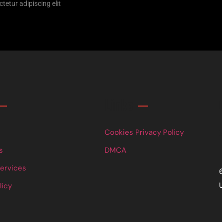
tetur adipiscing elit
Links
Cookies Privacy Policy
s
DMCA
Services
licy