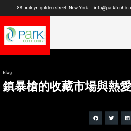
88 broklyn golden street. New York
info@parkfcuhb.o
Blog
鎮暴槍的收藏市場與熱