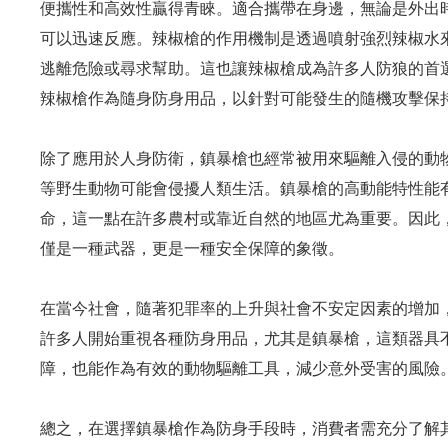
便攜性和高效性贏得青睞。適合攜帶在身邊，無論是外出
可以迅速反應。辣椒槍的作用機制是透過噴射強烈辣椒水
逃離危險或尋求幫助。這也讓辣椒槍成為許多人防狼的首
辣椒槍作為隨身防身用品，以針對可能發生的隨機攻擊保
除了應用於人身防衛，鎮暴槍也經常被用來驅離入侵的動
等野生動物可能會侵擾人類生活。鎮暴槍的高動能特性能
命，這一點在許多農村或靠近自然的地區尤為重要。因此
僅是一種武器，更是一種安全保障的象徵。
在當今社會，隨著犯罪率的上升與社會不安定因素的增加
許多人開始重視各種防身用品，尤其是鎮暴槍，這類器具
障，也能作為有效的動物驅離工具，減少意外受害的風險
總之，在選擇鎮暴槍作為防身手段時，消費者需充分了解