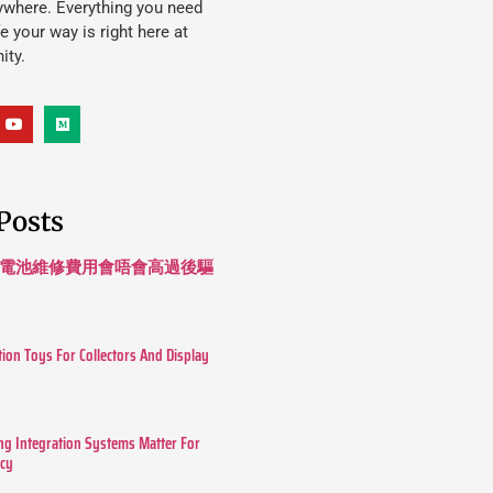
ywhere. Everything you need
ife your way is right here at
ity.
Posts
 長續航電池維修費用會唔會高過後驅
tion Toys For Collectors And Display
g Integration Systems Matter For
ncy