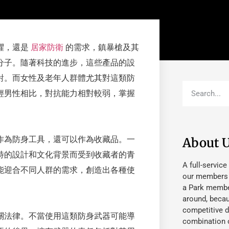
懼，還是
居家防衛
的需求，鎮暴槍及其
分子。隨著科技的進步，這些產品的設
對。而女性及老年人群體尤其對這類防
輕男性相比，對抗能力相對較弱，掌握
作為防身工具，還可以作為收藏品。一
About 
特的設計和文化背景而受到收藏者的青
A full-service
能迎合不同人群的需求，創造出各種使
our members fu
a Park member
around, beca
competitive d
關法律。不當使用這類防身武器可能導
combination o