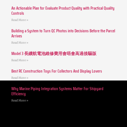
An Actionable Plan for Evaluate Product Quality with Practical Quality
Controls
Read More »
Building a System to Turn QC Photos into Decisions Before the Parcel
Arrives
Read More »
Model 3 長續航電池維修費用會唔會高過後驅版
Read More »
Best RC Construction Toys For Collectors And Display Lovers
Read More »
Why Marine Piping Integration Systems Matter For Shipyard
Efficiency
Read More »