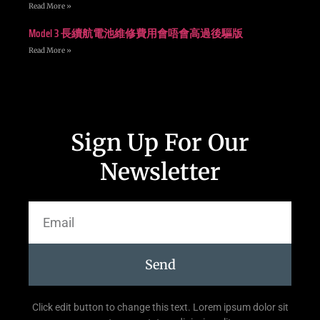
Read More »
Model 3 長續航電池維修費用會唔會高過後驅版
Read More »
Sign Up For Our
Newsletter
Send
Click edit button to change this text. Lorem ipsum dolor sit