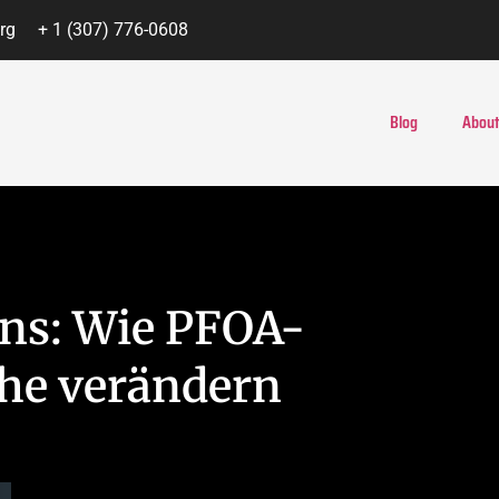
rg
+ 1 (307) 776-0608
Blog
About
ens: Wie PFOA-
che verändern