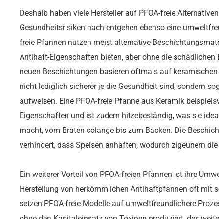
Deshalb haben viele Hersteller auf PFOA-freie Alternative
Gesundheitsrisiken nach entgehen ebenso eine umweltfre
freie Pfannen nutzen meist alternative Beschichtungsmater
Antihaft-Eigenschaften bieten, aber ohne die schädliche
neuen Beschichtungen basieren oftmals auf keramischen o
nicht lediglich sicherer je die Gesundheit sind, sondern so
aufweisen. Eine PFOA-freie Pfanne aus Keramik beispielsw
Eigenschaften und ist zudem hitzebeständig, was sie idea
macht, vom Braten solange bis zum Backen. Die Beschich
verhindert, dass Speisen anhaften, wodurch zigeunern die 
Ein weiterer Vorteil von PFOA-freien Pfannen ist ihre Umwe
Herstellung von herkömmlichen Antihaftpfannen oft mit s
setzen PFOA-freie Modelle auf umweltfreundlichere Proze
ohne den Kapitaleinsatz von Toxinen produziert, des weite