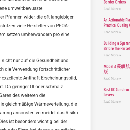
Border Orders
. jene umweltbewusste
Read More »
r Pfannen wider, die oft langlebiger
An Actionable Pla
Practical Quality
stützen viele Hersteller von PFOA-
Read More »
dem setzen umherwandern pro eine
Building a Syste
Before the Parcel
Read More »
n nicht nur auf die Gesundheit und
Model 3
h die Verwendung fortschrittlicher
版
exzellente Antihaft-Erscheinungsbild,
Read More »
rt. Da geringer Öl oder schmalz
Best RC Construc
Lovers
Garen des weiteren die
Read More »
 Die gleichmäßige Wärmeverteilung, die
 Garung ansonsten vermeidet das Risiko
es ist besonders wichtig bei der