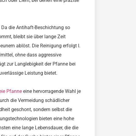
ch oder Eiern, bei denen eine präzise
. Da die Antihaft-Beschichtung so
mmt, bleibt sie über lange Zeit
eunern ablöst. Die Reinigung erfolgt I.
ittel, ohne dass aggressive
rägt zur Langlebigkeit der Pfanne bei
verlässige Leistung bietet.
eie Pfanne
eine hervorragende Wahl je
urch die Vermeidung schädlicher
dheit geschont, sondern selbst die
htungstechnologien bieten eine hohe
sten eine lange Lebensdauer, die die