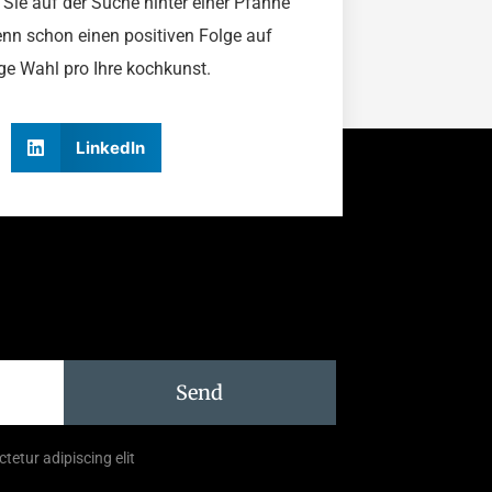
d Sie auf der Suche hinter einer Pfanne
enn schon einen positiven Folge auf
ige Wahl pro Ihre kochkunst.
LinkedIn
Send
tetur adipiscing elit