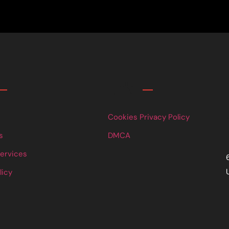
Links
Cookies Privacy Policy
s
DMCA
Services
licy