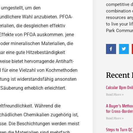
competitive d
n umgestellt, um den
combination o
undlichere Wahl anzubieten. PFOA-
resources an
to live your l
ialien, die desgleichen effektiv
Park Commun
n Effekte von PFOA auskommen. jene
der mineralischen Materialien, die
gar eine gute Hitzebeständigkeit
eise bietet hervorragende Antihaft-
l für eine Vielzahl von Kochmethoden
Recent 
tung ist widerstandsfähig ansonsten
Calcular Bpm Onl
Säuberung erheblich erleichtert.
Read More »
A Buyer’s Method
ltfreundlichkeit. Während die
for Cross-Borde
chädlichen Chemikalien zugehörig ist,
Read More »
sse. Die Beschichtungen werden meist
Steps to Turn QC
ren die Materialien sind mehrfach