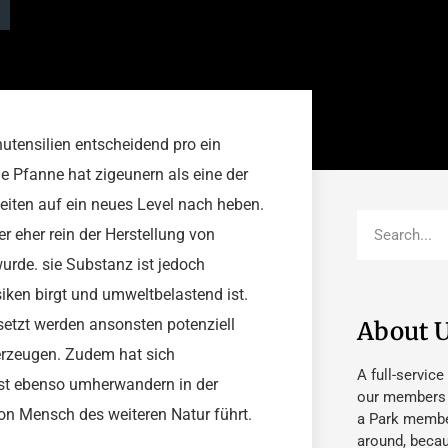
hutensilien entscheidend pro ein
Pfanne hat zigeunern als eine der
eiten auf ein neues Level nach heben.
er eher rein der Herstellung von
wurde. sie Substanz ist jedoch
isiken birgt und umweltbelastend ist.
setzt werden ansonsten potenziell
About 
erzeugen. Zudem hat sich
A full-service
ist ebenso umherwandern in der
our members fu
on Mensch des weiteren Natur führt.
a Park member
around, beca