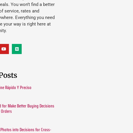
eals. You won’t find a better
f service, rates and
ywhere. Everything you need
ife your way is right here at
ity.
Posts
ine Rápido Y Preciso
 for Make Better Buying Decisions
r Orders
 Photos into Decisions for Cross-