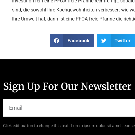
Investition rein eine PFOA-freie Pfanne rechtfertigt. sobal
sind, die sowohl Ihre Kochgewohnheiten verbessert wie w
Ihre Umwelt hat, dann ist eine PFOA-freie Pfanne die richt
Facebook
Twitter
Sign Up For Our Newsletter
Click edit button to change this text. Lorem ipsum dolor sit amet, consec