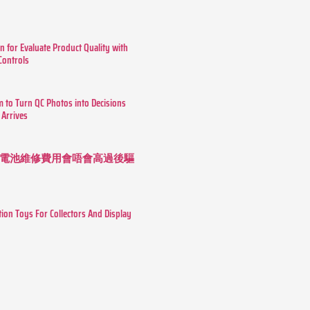
n for Evaluate Product Quality with
 Controls
m to Turn QC Photos into Decisions
 Arrives
 長續航電池維修費用會唔會高過後驅
tion Toys For Collectors And Display