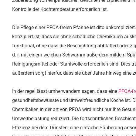
Zubereitung von empfindlichen Gerichten entsprechend Fis
Kontrolle der Kochtemperatur erforderlich ist.
Die Pflege einer PFOA-freien Pfanne ist dito unkompliziert
konzipiert ist, dass sie ohne schädliche Chemikalien ausko
funktional, ohne dass die Beschichtung abblättert oder zig
d. r. mit einem weichen Schwamm außerdem mildem Spülm
Reinigungsmittel oder Stahlwolle erforderlich sind. Dies t
außerdem sorgt hierfür, dass sie über Jahre hinweg eine zu
In der regel lässt umherwandern sagen, dass eine
PFOA-fr
gesundheitsbewusste und umweltfreundliche Köche ist. D
Chemikalien in der art von PFOA wird nicht nur Ihre Gesun
Umweltbelastung reduziert. Die fortschrittlichen Beschic
Effizienz bei dem Dünsten, eine einfache Säuberung anson