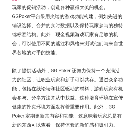
玩家的促销活动，创造各种赢得大奖的机会。
GGPoker平台采用尖端的游戏功能构建，例如先进的
铺设选择、合并的实时数据以及保持玩家参与的独特
锦标赛结构。此外，现金视频游戏玩家有足够的机
会，可以使用不同的赌注和风格来测试他们与来自世
界各地的对手的技能。
除了提供活动外，GG Poker 还努力保持一个充满活
力的社区，让职业玩家和新手可以共存。通过众多功
能，包括在线论坛和社区驱动的材料，游戏玩家有机
会参与、分享方法并从中获益。这种培育环境在宣传
健康的扑克环境方面发挥着重要作用。此外，GG
Poker 定期更新其内容和功能，这意味着玩家总是有
新的东西可以查看，保持体验的新鲜感和吸引力。