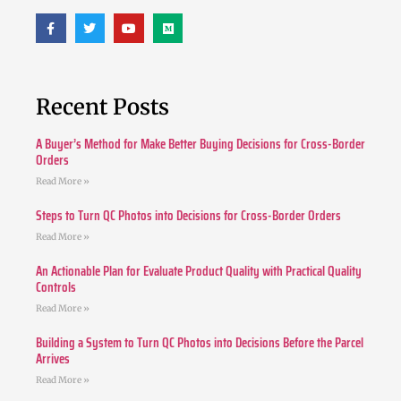
Recent Posts
A Buyer’s Method for Make Better Buying Decisions for Cross-Border
Orders
Read More »
Steps to Turn QC Photos into Decisions for Cross-Border Orders
Read More »
An Actionable Plan for Evaluate Product Quality with Practical Quality
Controls
Read More »
Building a System to Turn QC Photos into Decisions Before the Parcel
Arrives
Read More »