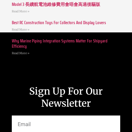
Model 3 長續航電池維修費用會唔會高過後驅版
Read More »
Best RC Construction Toys For Collectors And Display Lovers
Read More »
Why Marine Piping Integration Systems Matter For Shipyard
Efficiency
Read More »
Sign Up For Our
Newsletter