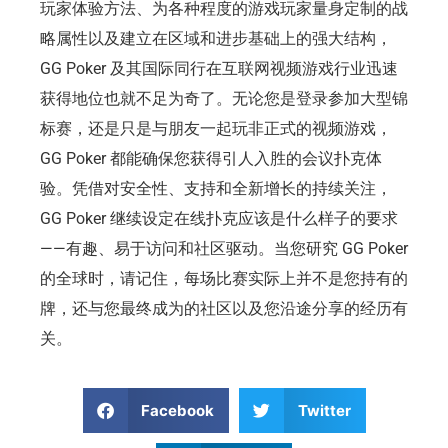
玩家体验方法、为各种程度的游戏玩家量身定制的战
略属性以及建立在区域和进步基础上的强大结构，
GG Poker 及其国际同行在互联网视频游戏行业迅速
获得地位也就不足为奇了。无论您是登录参加大型锦
标赛，还是只是与朋友一起玩非正式的视频游戏，
GG Poker 都能确保您获得引人入胜的会议扑克体
验。凭借对安全性、支持和全新增长的持续关注，
GG Poker 继续设定在线扑克应该是什么样子的要求
——有趣、易于访问和社区驱动。当您研究 GG Poker
的全球时，请记住，每场比赛实际上并不是您持有的
牌，还与您最终成为的社区以及您沿途分享的经历有
关。
Facebook
Twitter