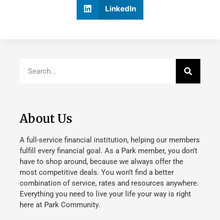
LinkedIn
About Us
A full-service financial institution, helping our members
fulfill every financial goal. As a Park member, you don’t
have to shop around, because we always offer the
most competitive deals. You won’t find a better
combination of service, rates and resources anywhere.
Everything you need to live your life your way is right
here at Park Community.