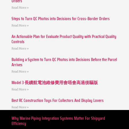
Orders
Read More »
Steps to Turn QC Photos into Decisions for Cross-Border Orders
Read More »
An Actionable Plan for Evaluate Product Quality with Practical Quality
Controls
Read More »
Building a System to Turn QC Photos into Decisions Before the Parcel
Arrives
Read More »
Model 3 長續航電池維修費用會唔會高過後驅版
Read More »
Best RC Construction Toys For Collectors And Display Lovers
Read More »
Why Marine Piping Integration Systems Matter For Shipyard
Efficiency