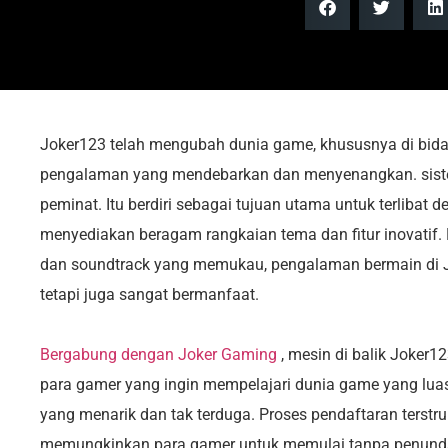
Joker123 telah mengubah dunia game, khususnya di bida
pengalaman yang mendebarkan dan menyenangkan. sist
peminat. Itu berdiri sebagai tujuan utama untuk terlibat 
menyediakan beragam rangkaian tema dan fitur inovatif.
dan soundtrack yang memukau, pengalaman bermain di 
tetapi juga sangat bermanfaat.
Bergabung dengan Joker Gaming
, mesin di balik Joker1
para gamer yang ingin mempelajari dunia game yang lu
yang menarik dan tak terduga. Proses pendaftaran terstru
memungkinkan para gamer untuk memulai tanpa penun