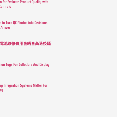
n for Evaluate Product Quality with
 Controls
m to Turn QC Photos into Decisions
 Arrives
 長續航電池維修費用會唔會高過後驅
tion Toys For Collectors And Display
g Integration Systems Matter For
ncy