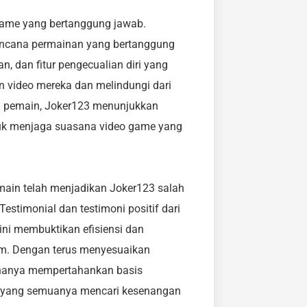
game yang bertanggung jawab.
rencana permainan yang bertanggung
, dan fitur pengecualian diri yang
 video mereka dan melindungi dari
an pemain, Joker123 menunjukkan
tuk menjaga suasana video game yang
main telah menjadikan Joker123 salah
Testimonial dan testimoni positif dari
ni membuktikan efisiensi dan
um. Dengan terus menyesuaikan
k hanya mempertahankan basis
, yang semuanya mencari kesenangan