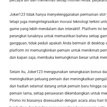
percaya diri dan menikmati setiap momen Anda. perjala
Joker123 tidak hanya menyelenggarakan permainan slot
tetapi juga mengintegrasikan inovasi teknologi terkini
game yang lebih mendalam dan interaktif. Platform ini 
perangkat lunaknya untuk memastikan bahwa setiap game
gangguan, tidak peduli apakah Anda bermain di desktop at
platform ini memungkinkan pemain untuk menikmati perm
dan kapan saja, membuka kemungkinan besar untuk menan
Selain itu, Joker123 menggunakan serangkaian bonus da
meningkatkan peluang pemain dan meningkatkan pengal
dari hadiah selamat datang untuk pemain baru hingga ca
pemain lama, setiap penawaran dikembangkan untuk memb
Promo ini biasanya disesuaikan dengan acara atau hari 