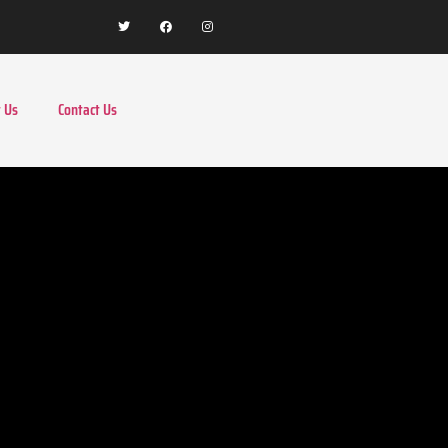
 Us
Contact Us