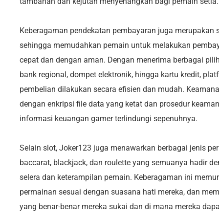
tambahan dan kejutan menyenangkan bagi pemain setia.
Keberagaman pendekatan pembayaran juga merupakan sa
sehingga memudahkan pemain untuk melakukan pembaya
cepat dan dengan aman. Dengan menerima berbagai pilih
bank regional, dompet elektronik, hingga kartu kredit, pl
pembelian dilakukan secara efisien dan mudah. Keamanan
dengan enkripsi file data yang ketat dan prosedur keam
informasi keuangan gamer terlindungi sepenuhnya.
Selain slot, Joker123 juga menawarkan berbagai jenis per
baccarat, blackjack, dan roulette yang semuanya hadir de
selera dan keterampilan pemain. Keberagaman ini mem
permainan sesuai dengan suasana hati mereka, dan m
yang benar-benar mereka sukai dan di mana mereka dapat