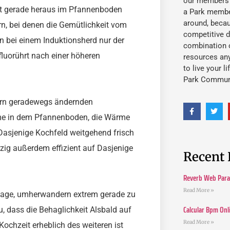
our members fu
it gerade heraus im Pfannenboden
a Park member
around, beca
n, bei denen die Gemütlichkeit vom
competitive d
n bei einem Induktionsherd nur der
combination o
luorührt nach einer höheren
resources an
to live your l
Park Commun
ern geradewegs ändernden
öme in dem Pfannenboden, die Wärme
z Dasjenige Kochfeld weitgehend frisch
erzig außerdem effizient auf Dasjenige
Recent 
Reverb Web Para 
Read More »
Anlage, umherwandern extrem gerade zu
Calcular Bpm Onl
, dass die Behaglichkeit Alsbald auf
Read More »
ochzeit erheblich des weiteren ist