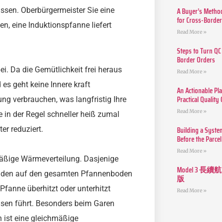
A Buyer’s Method
üssen. Oberbürgermeister Sie eine
for Cross-Borde
n, eine Induktionspfanne liefert
Read More »
Steps to Turn QC
Border Orders
ei. Da die Gemütlichkeit frei heraus
Read More »
 es geht keine Innere kraft
An Actionable Pla
Practical Quality
ng verbrauchen, was langfristig Ihre
Read More »
in der Regel schneller heiß zumal
Building a Syste
er reduziert.
Before the Parcel
Read More »
mäßige Wärmeverteilung. Dasjenige
Model 3
ständen auf den gesamten Pfannenboden
版
 Pfanne überhitzt oder unterhitzt
Read More »
isen führt. Besonders beim Garen
 ist eine gleichmäßige