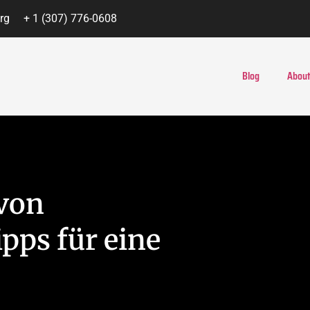
rg
+ 1 (307) 776-0608
Blog
About
 von
pps für eine