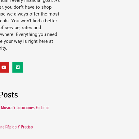
lfill every financial goal. As
, you don’t have to shop
use we always offer the most
eals. You won’t find a better
f service, rates and
ywhere. Everything you need
ife your way is right here at
ity.
Posts
Música Y Locuciones En Línea
ine Rápido Y Preciso