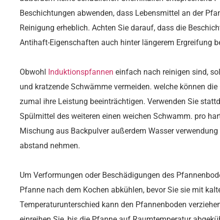
Beschichtungen abwenden, dass Lebensmittel an der Pfann
Reinigung erheblich. Achten Sie darauf, dass die Beschich
Antihaft-Eigenschaften auch hinter längerem Ergreifung be
Obwohl
Induktionspfannen
einfach nach reinigen sind, so
und kratzende Schwämme vermeiden. welche können die 
zumal ihre Leistung beeinträchtigen. Verwenden Sie stat
Spülmittel des weiteren einen weichen Schwamm. pro ha
Mischung aus Backpulver außerdem Wasser verwendung fin
abstand nehmen.
Um Verformungen oder Beschädigungen des Pfannenboden
Pfanne nach dem Kochen abkühlen, bevor Sie sie mit kalte
Temperaturunterschied kann den Pfannenboden verziehen
einreihen Sie, bis die Pfanne auf Raumtemperatur abgekühl