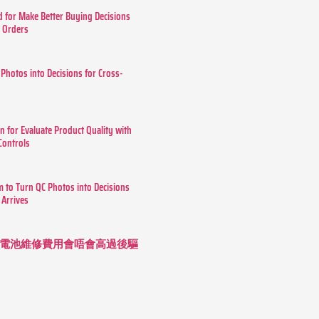
 for Make Better Buying Decisions
r Orders
 Photos into Decisions for Cross-
n for Evaluate Product Quality with
 Controls
m to Turn QC Photos into Decisions
 Arrives
 長續航電池維修費用會唔會高過後驅